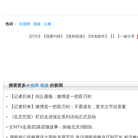
热词：
央视网
视频
点播
【
打印
】【
我要纠错
】【
复制链接
】【
转发邮件
】【
】
【一键分享
搜索更多
央视网
视频
的新闻
【记者归来】闾丘露薇：微博是一把双刃剑
【记者归来】微博是一把双刃剑：不爱虚名，更关注节目质量
《生态艺苑》栏目走进保定系列活动正式启动
[CNTV走基层]基层微故事：探秘北京消防队
湖南省公益林建设十周年专题节目 专访湖南省林业厅副厅长 柏方敏(