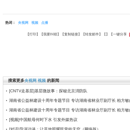
热词：
央视网
视频
点播
【
打印
】【
我要纠错
】【
复制链接
】【
转发邮件
】【
】
【一键分享
搜索更多
央视网
视频
的新闻
[CNTV走基层]基层微故事：探秘北京消防队
湖南省公益林建设十周年专题节目 专访湖南省林业厅副厅长 柏方敏(
湖南省公益林建设十周年专题节目 专访湖南省林业厅副厅长 柏方敏(
[视频]中国航母何时下水 引发外媒热议
[对话]导演访谈：让开放照耀民营的天空（网络版）