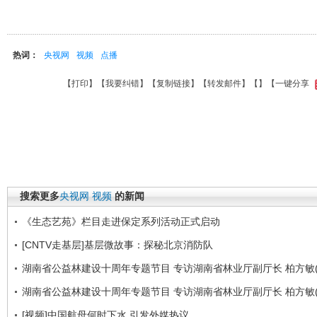
热词：
央视网
视频
点播
【
打印
】【
我要纠错
】【
复制链接
】【
转发邮件
】【
】
【一键分享
搜索更多
央视网
视频
的新闻
《生态艺苑》栏目走进保定系列活动正式启动
[CNTV走基层]基层微故事：探秘北京消防队
湖南省公益林建设十周年专题节目 专访湖南省林业厅副厅长 柏方敏(
湖南省公益林建设十周年专题节目 专访湖南省林业厅副厅长 柏方敏(
[视频]中国航母何时下水 引发外媒热议