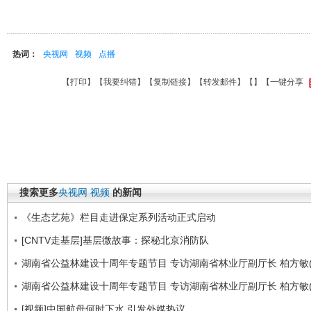
热词：
央视网
视频
点播
【
打印
】【
我要纠错
】【
复制链接
】【
转发邮件
】【
】
【一键分享
搜索更多
央视网
视频
的新闻
《生态艺苑》栏目走进保定系列活动正式启动
[CNTV走基层]基层微故事：探秘北京消防队
湖南省公益林建设十周年专题节目 专访湖南省林业厅副厅长 柏方敏(
湖南省公益林建设十周年专题节目 专访湖南省林业厅副厅长 柏方敏(
[视频]中国航母何时下水 引发外媒热议