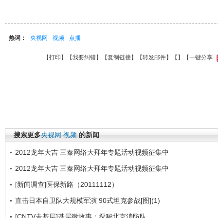
热词：
央视网
视频
点播
【
打印
】【
我要纠错
】【
复制链接
】【
转发邮件
】【
】
【一键分享
搜索更多
央视网
视频
的新闻
2012龙年大吉 三秦网络大拜年专题活动视频征集中
2012龙年大吉 三秦网络大拜年专题活动视频征集中
[新闻调查]医保新路（20111112）
直击日本自卫队大规模军演 90式坦克参战[图](1)
[CNTV走基层]基层微故事：探秘北京消防队