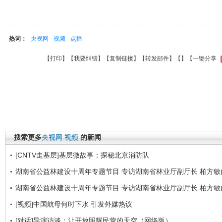
热词：
央视网
视频
点播
【
打印
】【
我要纠错
】【
复制链接
】【
转发邮件
】【
】
【一键分享
搜索更多
央视网
视频
的新闻
[CNTV走基层]基层微故事：探秘北京消防队
湖南省公益林建设十周年专题节目 专访湖南省林业厅副厅长 柏方敏(
湖南省公益林建设十周年专题节目 专访湖南省林业厅副厅长 柏方敏(
[视频]中国航母何时下水 引发外媒热议
[对话]导演访谈：让开放照耀民营的天空（网络版）