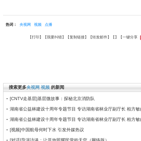
热词：
央视网
视频
点播
【
打印
】【
我要纠错
】【
复制链接
】【
转发邮件
】【
】
【一键分享
搜索更多
央视网
视频
的新闻
[CNTV走基层]基层微故事：探秘北京消防队
湖南省公益林建设十周年专题节目 专访湖南省林业厅副厅长 柏方敏(
湖南省公益林建设十周年专题节目 专访湖南省林业厅副厅长 柏方敏(
[视频]中国航母何时下水 引发外媒热议
[对话]导演访谈：让开放照耀民营的天空（网络版）