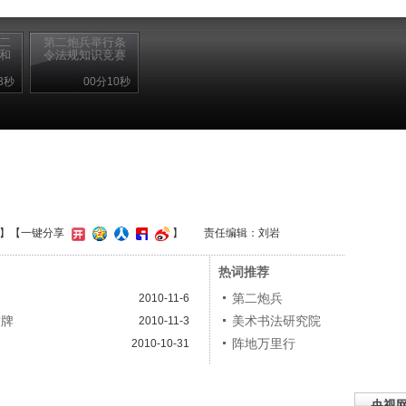
第二
第二炮兵举行条
的和
令法规知识竞赛
3秒
00分10秒
】
【一键分享
】
责任编辑：刘岩
热词推荐
第二炮兵
2010-11-6
盾牌
美术书法研究院
2010-11-3
阵地万里行
2010-10-31
央视