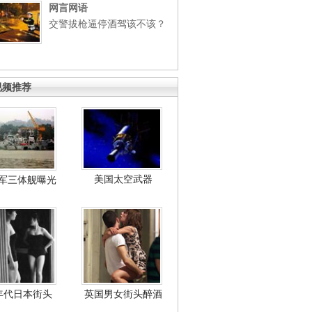
网言网语
交警拔枪逼停酒驾该不该？
视频推荐
美国太空武器
军三体舰曝光
年代日本街头
英国男女街头醉酒