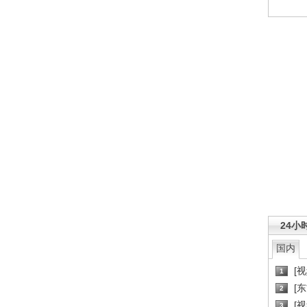
24小
国内
[
1
[
2
[
3