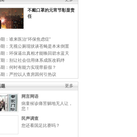
不戴口罩的元宵节彰显责
任
0期：谁来医治“环保焦虑症”
49期：无视公厕现状谈苍蝇是本末倒置
48期：环保逼出真相才能唤回碧水蓝天
47期：别让社会信用体系成医改羁绊
46期：何时有能力实现带薪假？
45期：严控以人查房因何引热议
话题
更多
网言网语
病童候诊痛苦躺地无人让，
悲！
民声调查
您还看国足比赛吗？