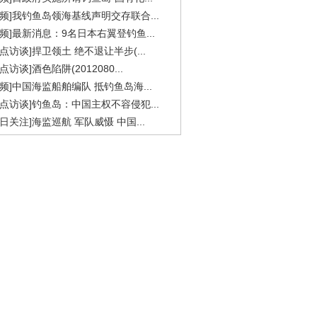
视频]我钓鱼岛领海基线声明交存联合...
视频]最新消息：9名日本右翼登钓鱼...
焦点访谈]捍卫领土 绝不退让半步(...
点访谈]酒色陷阱(2012080...
视频]中国海监船舶编队 抵钓鱼岛海...
焦点访谈]钓鱼岛：中国主权不容侵犯...
今日关注]海监巡航 军队威慑 中国...