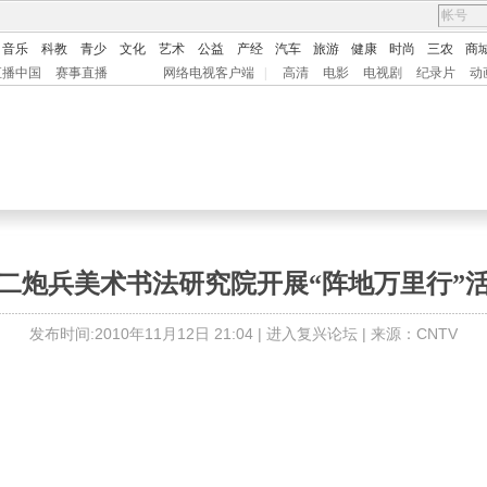
音乐
科教
青少
文化
艺术
公益
产经
汽车
旅游
健康
时尚
三农
商
直播中国
赛事直播
网络电视客户端
|
高清
电影
电视剧
纪录片
动
二炮兵美术书法研究院开展“阵地万里行”
发布时间:2010年11月12日 21:04 |
进入复兴论坛
| 来源：CNTV