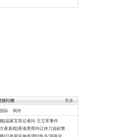
时排行榜
更多
国际
网评
视频]温家宝答记者问·王立军事件
东方夜新闻]香港黑帮内讧持刀追砍警...
视频]日政府实施所谓钓鱼岛“国有化...