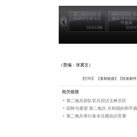
第二炮兵部队官
回眸与展望 
兵回访玉树灾区
炮兵 共和国
平盾牌
01分13秒
03分5
（责编：张冀文）
【
打印
】 【
复制链接
】【
转发邮件
相关链接
第二炮兵部队官兵回访玉树灾区
回眸与展望 第二炮兵 共和国的和平
第二炮兵举行条令法规知识竞赛