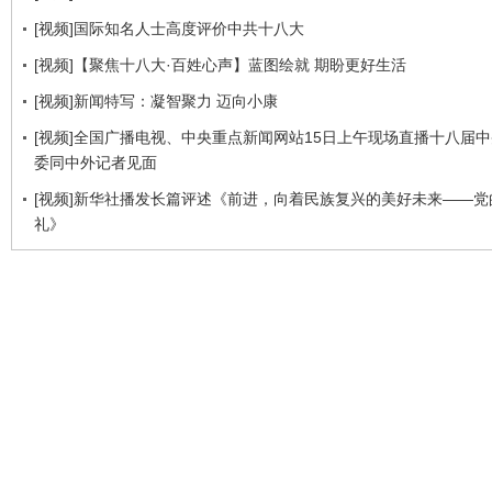
[视频]国际知名人士高度评价中共十八大
[视频]【聚焦十八大·百姓心声】蓝图绘就 期盼更好生活
[视频]新闻特写：凝智聚力 迈向小康
[视频]全国广播电视、中央重点新闻网站15日上午现场直播十八届
委同中外记者见面
[视频]新华社播发长篇评述《前进，向着民族复兴的美好未来——党
礼》