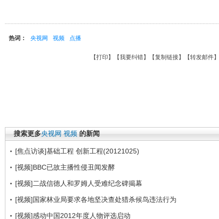
热词：
央视网
视频
点播
【
打印
】【
我要纠错
】【
复制链接
】【
转发邮件
搜索更多
央视网
视频
的新闻
[焦点访谈]基础工程 创新工程(20121025)
[视频]BBC已故主播性侵丑闻发酵
[视频]二战信德人和罗姆人受难纪念碑揭幕
[视频]国家林业局要求各地坚决查处猎杀候鸟违法行为
[视频]感动中国2012年度人物评选启动