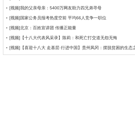
[视频]我的父亲母亲：5400万网友助力四兄弟寻母
[视频]国家公务员报考热度空前 平均66人竞争一职位
[视频]北京：百姓宣讲团 传播正能量
[视频]【十八大代表风采录】陈莉：和死亡打交道无怨无悔
[视频]【喜迎十八大 走基层·行进中国】贵州凤冈：摆脱贫困的生态