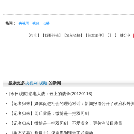
热词：
央视网
视频
点播
【
打印
】【
我要纠错
】【
复制链接
】【
转发邮件
】【
】
【一键分享
搜索更多
央视网
视频
的新闻
[今日观察]彩电大战：云上的战争(20120116)
【记者归来】媒体促进社会的理论对话：新闻报道公开了政府和外
【记者归来】闾丘露薇：微博是一把双刃剑
【记者归来】微博是一把双刃剑：不爱虚名，更关注节目质量
《生态艺苑》栏目走进保定系列活动正式启动