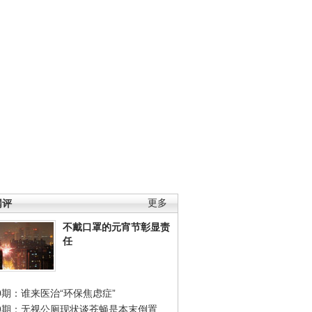
网评
更多
不戴口罩的元宵节彰显责
任
0期：谁来医治“环保焦虑症”
49期：无视公厕现状谈苍蝇是本末倒置