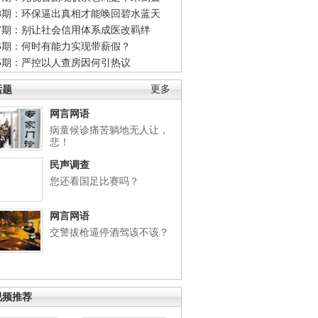
48期：环保逼出真相才能唤回碧水蓝天
47期：别让社会信用体系成医改羁绊
46期：何时有能力实现带薪假？
45期：严控以人查房因何引热议
话题
更多
网言网语
病童候诊痛苦躺地无人让，
悲！
民声调查
您还看国足比赛吗？
网言网语
交警拔枪逼停酒驾该不该？
视频推荐