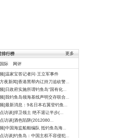
时排行榜
更多
国际
网评
视频]温家宝答记者问·王立军事件
东方夜新闻]香港黑帮内讧持刀追砍警...
视频]日政府实施所谓钓鱼岛“国有化...
视频]我钓鱼岛领海基线声明交存联合...
视频]最新消息：9名日本右翼登钓鱼...
焦点访谈]捍卫领土 绝不退让半步(...
点访谈]酒色陷阱(2012080...
视频]中国海监船舶编队 抵钓鱼岛海...
焦点访谈]钓鱼岛：中国主权不容侵犯...