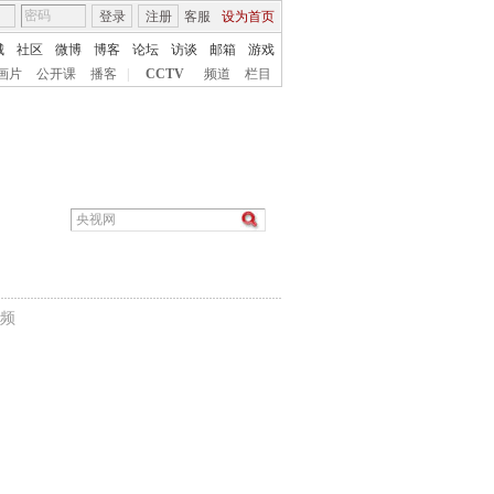
登录
注册
客服
设为首页
城
社区
微博
博客
论坛
访谈
邮箱
游戏
画片
公开课
播客
|
CCTV
频道
栏目
频