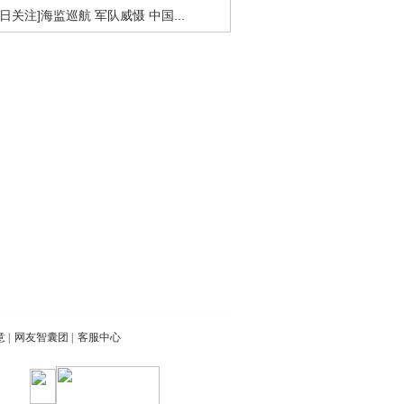
今日关注]海监巡航 军队威慑 中国...
意
|
网友智囊团
|
客服中心