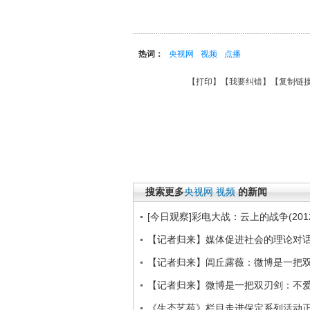
热词：
央视网
视频
点播
【
打印
】【
我要纠错
】【
复制链
搜索更多
央视网
视频
的新闻
[今日观察]彩电大战：云上的战争(2012
【记者归来】媒体促进社会的理论对
【记者归来】闾丘露薇：微博是一把
【记者归来】微博是一把双刃剑：不
《生态艺苑》栏目走进保定系列活动