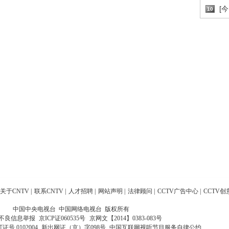
[
10
关于CNTV
|
联系CNTV
|
人才招聘
|
网站声明
|
法律顾问
|
CCTV广告中心
|
CCTV创
中国中央电视台 中国网络电视台 版权所有
不良信息举报
京ICP证060535号
京网文【2014】0383-083号
 0102004
新出网证（京）字098号
中国互联网视听节目服务自律公约