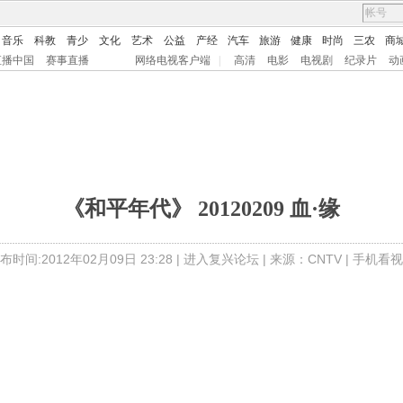
音乐
科教
青少
文化
艺术
公益
产经
汽车
旅游
健康
时尚
三农
商
直播中国
赛事直播
网络电视客户端
|
高清
电影
电视剧
纪录片
动
《和平年代》 20120209 血·缘
布时间:2012年02月09日 23:28 |
进入复兴论坛
| 来源：CNTV |
手机看视