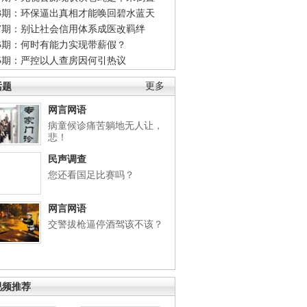
48期：环保逼出真相才能唤回碧水蓝天
47期：别让社会信用体系成医改羁绊
46期：何时有能力实现带薪假？
45期：严控以人查房因何引热议
话题
更多
网言网语
病童候诊痛苦躺地无人让，
悲！
民声调查
您还看国足比赛吗？
网言网语
交警拔枪逼停酒驾该不该？
视频推荐