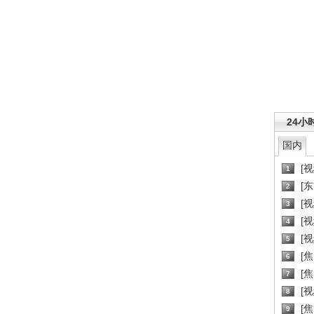
24小
国内
[
1
[
2
[
3
[
4
[
5
[
6
[焦
7
[
8
[
9