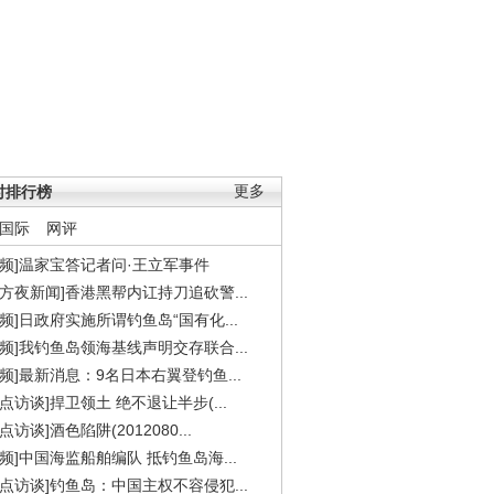
时排行榜
更多
国际
网评
视频]温家宝答记者问·王立军事件
东方夜新闻]香港黑帮内讧持刀追砍警...
视频]日政府实施所谓钓鱼岛“国有化...
视频]我钓鱼岛领海基线声明交存联合...
视频]最新消息：9名日本右翼登钓鱼...
焦点访谈]捍卫领土 绝不退让半步(...
点访谈]酒色陷阱(2012080...
视频]中国海监船舶编队 抵钓鱼岛海...
焦点访谈]钓鱼岛：中国主权不容侵犯...