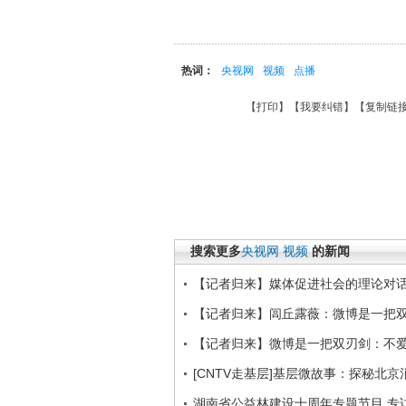
热词：
央视网
视频
点播
【
打印
】【
我要纠错
】【
复制链
搜索更多
央视网
视频
的新闻
【记者归来】媒体促进社会的理论对
【记者归来】闾丘露薇：微博是一把
【记者归来】微博是一把双刃剑：不
[CNTV走基层]基层微故事：探秘北京
湖南省公益林建设十周年专题节目 专访