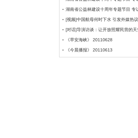
湖南省公益林建设十周年专题节目 专访
[视频]中国航母何时下水 引发外媒热
[对话]导演访谈：让开放照耀民营的
《早安海峡》 20110628
《今晨播报》 20110613