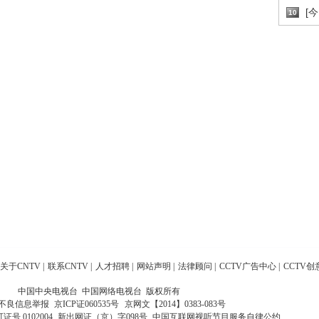
[
10
关于CNTV
|
联系CNTV
|
人才招聘
|
网站声明
|
法律顾问
|
CCTV广告中心
|
CCTV创
中国中央电视台 中国网络电视台 版权所有
不良信息举报
京ICP证060535号
京网文【2014】0383-083号
 0102004
新出网证（京）字098号
中国互联网视听节目服务自律公约