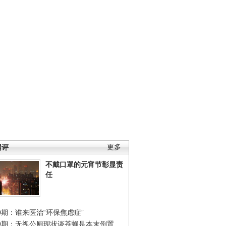
网评
更多
不戴口罩的元宵节彰显责
任
0期：谁来医治“环保焦虑症”
49期：无视公厕现状谈苍蝇是本末倒置