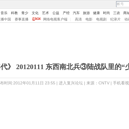
音乐
科教
青少
文化
艺术
公益
产经
汽车
旅游
健康
时尚
三农
商
直播中国
赛事直播
网络电视客户端
|
高清
电影
电视剧
纪录片
动
代》 20120111 东西南北兵③陆战队里的“
布时间:2012年01月11日 23:55 |
进入复兴论坛
| 来源：CNTV |
手机看视