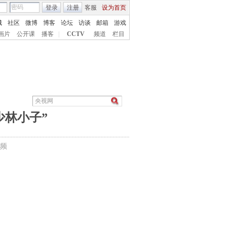
登录
注册
客服
设为首页
城
社区
微博
博客
论坛
访谈
邮箱
游戏
画片
公开课
播客
|
CCTV
频道
栏目
少林小子”
频