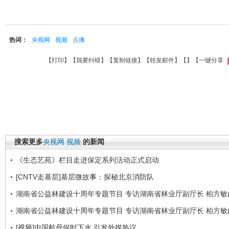
热词：
央视网
视频
点播
【
打印
】【
我要纠错
】【
复制链接
】【
转发邮件
】【
】
【一键分享
搜索更多
央视网
视频
的新闻
《生态艺苑》栏目走进保定系列活动正式启动
[CNTV走基层]基层微故事：探秘北京消防队
湖南省公益林建设十周年专题节目 专访湖南省林业厅副厅长 柏方敏(
湖南省公益林建设十周年专题节目 专访湖南省林业厅副厅长 柏方敏(
[视频]中国航母何时下水 引发外媒热议