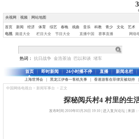
3
央视网
|
视频
|
网站地图
首页
新闻
经济
体育
综艺
春晚
戏曲
音乐
科教
青少
文化
艺术
电视
频道大全
栏目大全
节目大全
直播中国
赛事直播
网络
热词：
抗日战争
金浩茶油
巴以和谈
堵车
首页
即时新闻
24小时播不停
直播
新闻名栏
上海世博会
|
黑龙江伊春一客机失事
|
香港游客在菲律宾被劫持
|
中国网络电视台
>
新闻军事台
> 正文
探秘阅兵村4 村里的生
发布时间:2010年03月26日 19:10 |
进入复兴论坛
| 来源：C