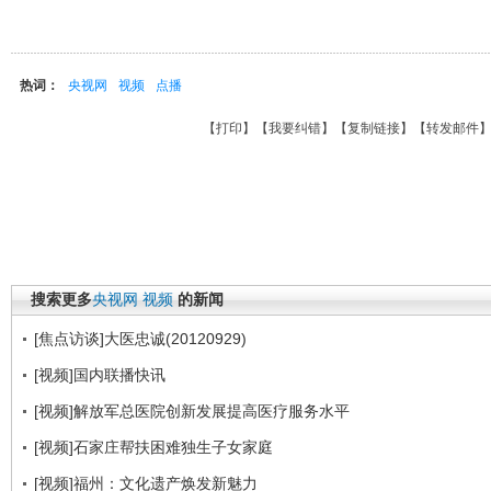
热词：
央视网
视频
点播
【
打印
】【
我要纠错
】【
复制链接
】【
转发邮件
搜索更多
央视网
视频
的新闻
[焦点访谈]大医忠诚(20120929)
[视频]国内联播快讯
[视频]解放军总医院创新发展提高医疗服务水平
[视频]石家庄帮扶困难独生子女家庭
[视频]福州：文化遗产焕发新魅力