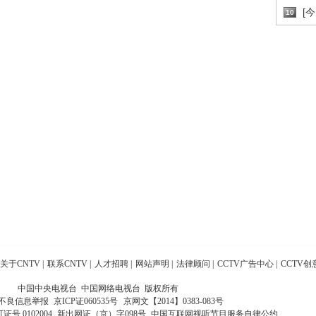
[
10
关于CNTV
|
联系CNTV
|
人才招聘
|
网站声明
|
法律顾问
|
CCTV广告中心
|
CCTV创
中国中央电视台 中国网络电视台 版权所有
不良信息举报
京ICP证060535号
京网文【2014】0383-083号
 0102004
新出网证（京）字098号
中国互联网视听节目服务自律公约