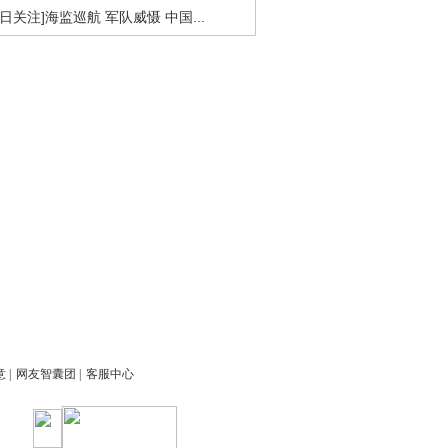
今日关注]海监巡航 军队威慑 中国...
意
|
网友智囊团
|
客服中心