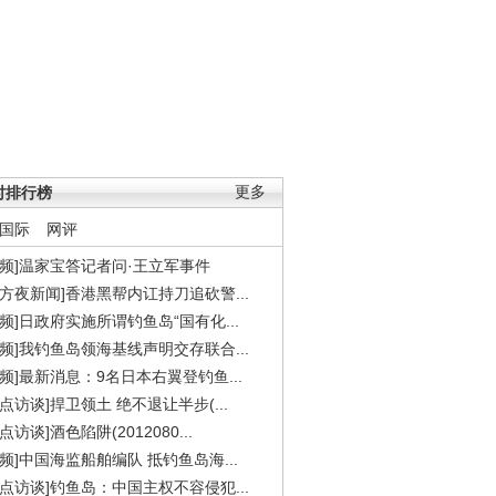
时排行榜
更多
国际
网评
视频]温家宝答记者问·王立军事件
东方夜新闻]香港黑帮内讧持刀追砍警...
视频]日政府实施所谓钓鱼岛“国有化...
视频]我钓鱼岛领海基线声明交存联合...
视频]最新消息：9名日本右翼登钓鱼...
焦点访谈]捍卫领土 绝不退让半步(...
点访谈]酒色陷阱(2012080...
视频]中国海监船舶编队 抵钓鱼岛海...
焦点访谈]钓鱼岛：中国主权不容侵犯...