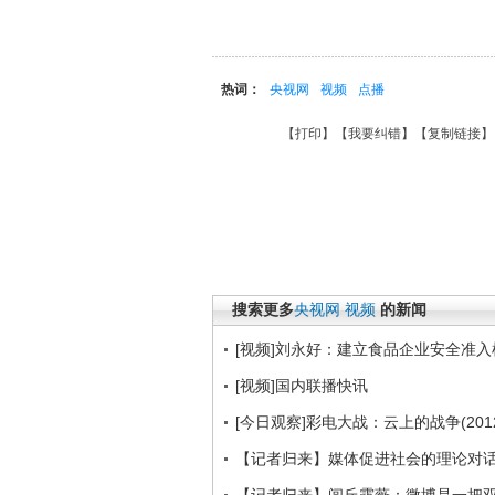
热词：
央视网
视频
点播
【
打印
】【
我要纠错
】【
复制链接
】
搜索更多
央视网
视频
的新闻
[视频]刘永好：建立食品企业安全准入
[视频]国内联播快讯
[今日观察]彩电大战：云上的战争(2012
【记者归来】媒体促进社会的理论对