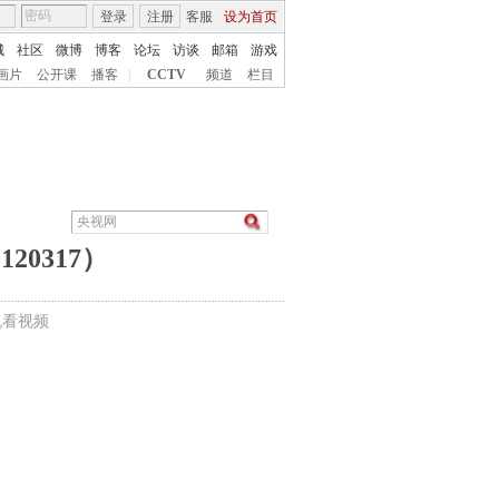
登录
注册
客服
设为首页
城
社区
微博
博客
论坛
访谈
邮箱
游戏
画片
公开课
播客
|
CCTV
频道
栏目
20317）
机看视频