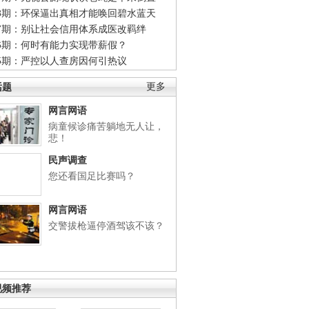
48期：环保逼出真相才能唤回碧水蓝天
47期：别让社会信用体系成医改羁绊
46期：何时有能力实现带薪假？
45期：严控以人查房因何引热议
话题
更多
网言网语
病童候诊痛苦躺地无人让，
悲！
民声调查
您还看国足比赛吗？
网言网语
交警拔枪逼停酒驾该不该？
视频推荐