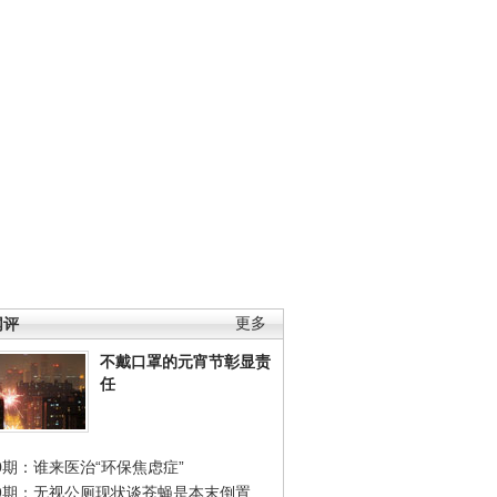
网评
更多
不戴口罩的元宵节彰显责
任
0期：谁来医治“环保焦虑症”
49期：无视公厕现状谈苍蝇是本末倒置