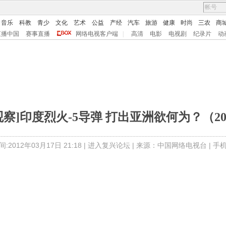
音乐
科教
青少
文化
艺术
公益
产经
汽车
旅游
健康
时尚
三农
商
直播中国
赛事直播
网络电视客户端
|
高清
电影
电视剧
纪录片
动
察]印度烈火-5导弹 打出亚洲欲何为？（201
:2012年03月17日 21:18 |
进入复兴论坛
| 来源：中国网络电视台 |
手