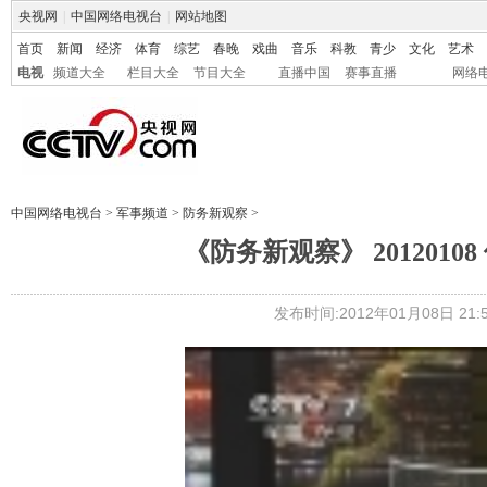
央视网
|
中国网络电视台
|
网站地图
首页
新闻
经济
体育
综艺
春晚
戏曲
音乐
科教
青少
文化
艺术
电视
频道大全
栏目大全
节目大全
直播中国
赛事直播
网络
中国网络电视台
>
军事频道
>
防务新观察
>
《防务新观察》 201201
发布时间:2012年01月08日 21:5