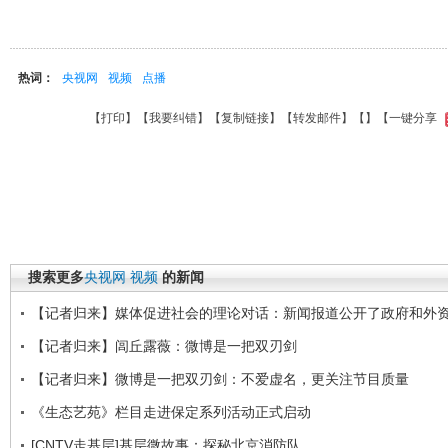
热词：
央视网
视频
点播
【
打印
】【
我要纠错
】【
复制链接
】【
转发邮件
】【
】
【一键分享
搜索更多
央视网
视频
的新闻
【记者归来】媒体促进社会的理论对话：新闻报道公开了政府和外
【记者归来】闾丘露薇：微博是一把双刃剑
【记者归来】微博是一把双刃剑：不爱虚名，更关注节目质量
《生态艺苑》栏目走进保定系列活动正式启动
[CNTV走基层]基层微故事：探秘北京消防队