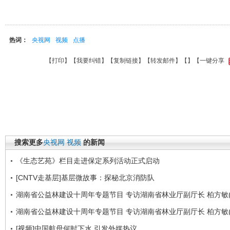
热词：
央视网
视频
点播
【
打印
】【
我要纠错
】【
复制链接
】【
转发邮件
】【
】
【一键分享
搜索更多
央视网
视频
的新闻
《生态艺苑》栏目走进保定系列活动正式启动
[CNTV走基层]基层微故事：探秘北京消防队
湖南省公益林建设十周年专题节目 专访湖南省林业厅副厅长 柏方敏(
湖南省公益林建设十周年专题节目 专访湖南省林业厅副厅长 柏方敏(
[视频]中国航母何时下水 引发外媒热议