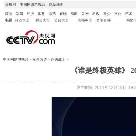
央视网
|
中国网络电视台
|
网站地图
首页
新闻
经济
体育
综艺
春晚
戏曲
音乐
科教
青少
文化
艺术
电视
频道大全
栏目大全
节目大全
直播中国
赛事直播
网络
中国网络电视台
>
军事频道
>
超级战士
>
《谁是终极英雄》 20
发布时间:2011年12月18日 19:3