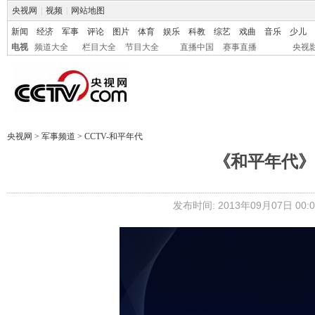
央视网
|
视频
|
网站地图
新闻
经济
军事
评论
图片
体育
娱乐
科教
综艺
戏曲
音乐
少儿
电视
频道大全
栏目大全
节目大全
直播中国
赛事直播
央视
央视网
>
军事频道
>
CCTV-和平年代
《和平年代》 2
发布时间: 2013年09月07日 00:0