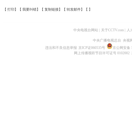
【
打印
】【
我要纠错
】【
复制链接
】【
转发邮件
】【
】
中央电视台网站
|
关于CCTV.com
|
人
中央广播电视总台 央视
违法和不良信息举报
京ICP证060535号
京公网安备 11
网上传播视听节目许可证号 0102002