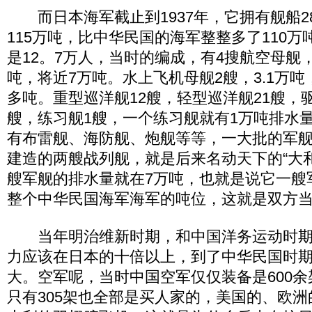
而日本海军截止到1937年，它拥有舰船2
115万吨，比中华民国的海军整整多了110
是12。7万人，当时的编成，有4搜航空母舰，
吨，将近7万吨。水上飞机母舰2艘，3.1万吨
多吨。重型巡洋舰12艘，轻型巡洋舰21艘，驱
艘，练习舰1艘，一个练习舰就有1万吨排水
有布雷舰、海防舰、炮舰等等，一大批的军
建造的两艘战列舰，就是后来名动天下的“大和
艘军舰的排水量就在7万吨，也就是说它一艘
整个中华民国海军海军的吨位，这就是双方
当年明治维新时期，和中国洋务运动时期
力应该在日本的十倍以上，到了中华民国时
大。空军呢，当时中国空军仅仅装备是600
只有305架也全部是买人家的，美国的、欧