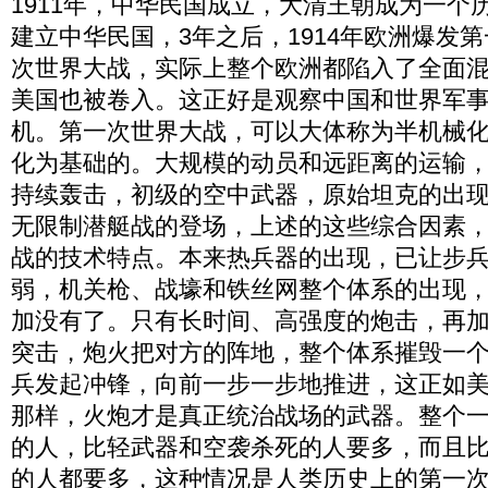
1911年，中华民国成立，大清王朝成为一个历
建立中华民国，3年之后，1914年欧洲爆发
次世界大战，实际上整个欧洲都陷入了全面混战
美国也被卷入。这正好是观察中国和世界军
机。第一次世界大战，可以大体称为半机械
化为基础的。大规模的动员和远距离的运输
持续轰击，初级的空中武器，原始坦克的出
无限制潜艇战的登场，上述的这些综合因素
战的技术特点。本来热兵器的出现，已让步
弱，机关枪、战壕和铁丝网整个体系的出现
加没有了。只有长时间、高强度的炮击，再
突击，炮火把对方的阵地，整个体系摧毁一
兵发起冲锋，向前一步一步地推进，这正如
那样，火炮才是真正统治战场的武器。整个
的人，比轻武器和空袭杀死的人要多，而且
的人都要多，这种情况是人类历史上的第一