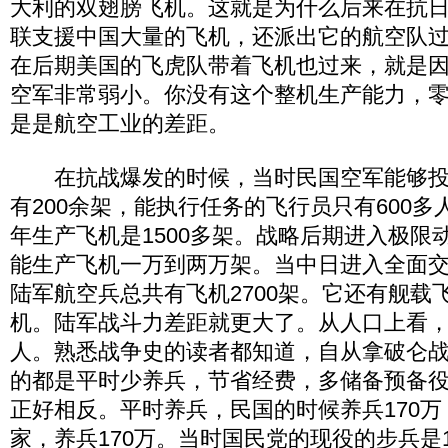
大利的双翅膀飞机。这就是为什么后来在抗
联支援中国大量的飞机，还派出它的航空队
在后期美国的飞虎队带着飞机也过来，就是
空军非常弱小。你没有这个整机生产能力，
是是航空工业的差距。
在抗战爆发的时候，当时民国空军能够投
有200余架，能执行任务的飞行员只有600
年生产飞机是1500多架。战略后期进入极限
能生产飞机一万到两万架。当中日进入全面
陆军航空兵总共有飞机2700架。它还有舰载
机。陆军战斗力差距就更大了。从人口上看
人。熟悉战争史的读者都知道，自从拿破仑
的都是平时少养兵，节省经费，多储备预备
正好相反。平时养兵，民国的时候养兵170
家，养兵170万。当时国民党的现役的步兵是1