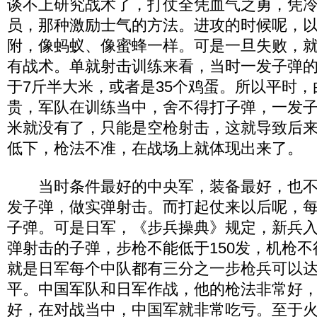
谈不上研究战术了，打仗全凭血气之勇，凭
员，那种激励士气的方法。进攻的时候呢，
附，像蚂蚁、像蜜蜂一样。可是一旦失败，
有战术。单就射击训练来看，当时一发子弹
于7斤半大米，或者是35个鸡蛋。所以平时
贵，军队在训练当中，舍不得打子弹，一发
米就没有了，只能是空枪射击，这就导致后
低下，枪法不准，在战场上就体现出来了。
当时条件最好的中央军，装备最好，也不过
发子弹，做实弹射击。而打起仗来以后呢，每
子弹。可是日军，《步兵操典》规定，新兵
弹射击的子弹，步枪不能低于150发，机枪不
就是日军每个中队都有三分之一步枪兵可以
平。中国军队和日军作战，他的枪法非常好
好，在对战当中，中国军就非常吃亏。至于