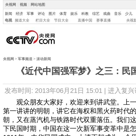
央视网
|
视频
|
网站地图
新闻
经济
军事
评论
图片
体育
娱乐
科教
综艺
戏曲
音乐
少儿
电视
频道大全
栏目大全
节目大全
直播中国
赛事直播
央视
央视网
>
军事频道
>
滚动新闻
《近代中国强军梦》之三：民
发布时间: 2013年06月21日 15:01 |
进入复兴
观众朋友大家好，欢迎来到讲武堂。上一
第一讲讲的明朝，讲它在海权和黑火药时代
朝，又在蒸汽机与铁路时代双重落伍。我们
下民国时期，中国在这一次新军事变革中是