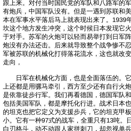
跟上来。对付当时国民党的军队和八路军的
有炮兵，中国军队没有。但是一遇到苏联和
本在军事水平落后马上就表现出来了。1939
坎这个地方发生冲突，这个时候日本发现它
于对手。苏军的火炮可以轻而易举打到日军
炮没有办法还击。后来就导致整个战争惨不
军被苏联的机械化打得落花流水，这也就改
走向，
日军在机械化方面，也是全面落伍的。它
上还都是用骡马牵引，西方至少还有自行火
是依靠徒步行军。我们再看德国，德国军队
包括美国军队，都是摩托化行进。战术日本
的坦克也把它定义为支援步兵，它的坦克甲
小。它有一种97式的战车，全重只有13吨。
白刃格斗，动不动跟人家拼刺刀，却忽视单