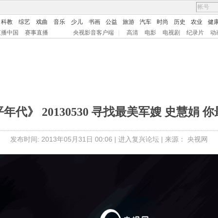
科教
综艺
戏曲
音乐
少儿
书画
公益
旅游
汽车
时尚
历史
农业
健
直播中国
赛事直播
央视影音客户端
|
高清
电影
电视剧
纪录片
动
年代》 20130530 寻找最美军嫂 史慧娟 
发布时间: 2013年05月31日 00:06 |
进入复兴论坛
| 来源： 央视网