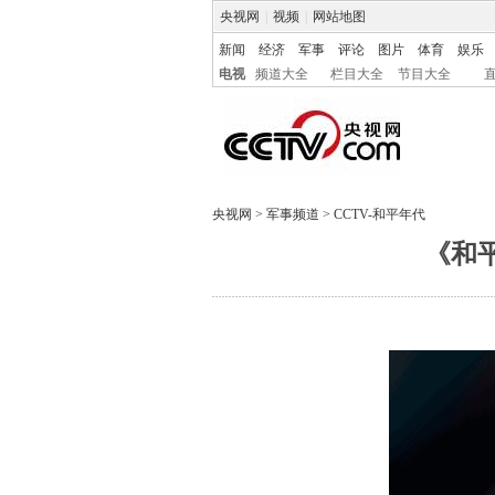
央视网
|
视频
|
网站地图
新闻
经济
军事
评论
图片
体育
娱乐
电视
频道大全
栏目大全
节目大全
央视网
>
军事频道
>
CCTV-和平年代
《和平