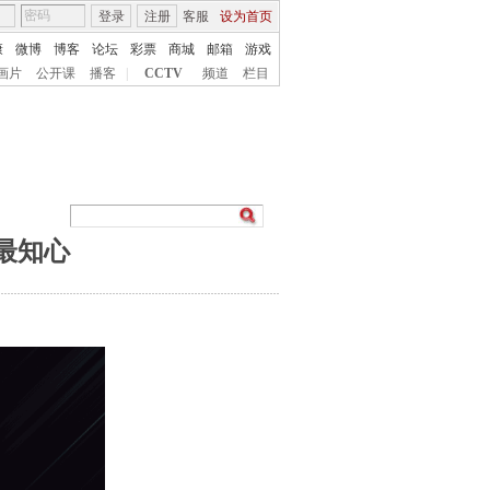
登录
注册
客服
设为首页
康
微博
博客
论坛
彩票
商城
邮箱
游戏
画片
公开课
播客
|
CCTV
频道
栏目
你最知心