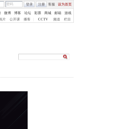
登录
注册
客服
设为首页
康
微博
博客
论坛
彩票
商城
邮箱
游戏
画片
公开课
播客
|
CCTV
频道
栏目