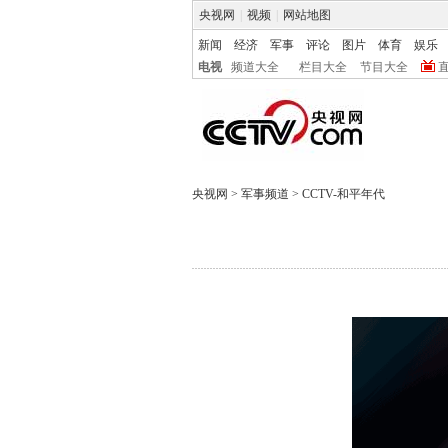
央视网
|
视频
|
网站地图
新闻
经济
军事
评论
图片
体育
娱乐
电视
频道大全
栏目大全
节目大全
央视网
>
军事频道
>
CCTV-和平年代