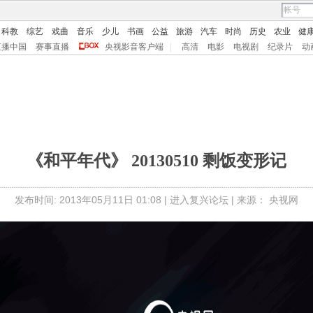
科教
综艺
戏曲
音乐
少儿
书画
公益
旅游
汽车
时尚
历史
农业
健
直播中国
赛事直播
央视影音客户端
|
高清
电影
电视剧
纪录片
动
《和平年代》 20130510 剩饭变形记
发布时间: 2013年05月11日 01:08 |
进入复兴论坛
| 来源： 央视网