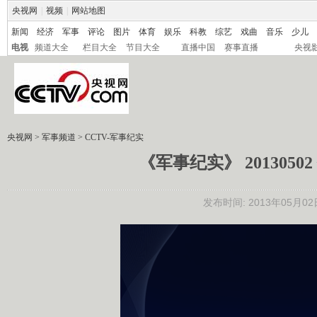
央视网
|
视频
|
网站地图
新闻
经济
军事
评论
图片
体育
娱乐
科教
综艺
戏曲
音乐
少儿
电视
频道大全
栏目大全
节目大全
直播中国
赛事直播
央视
央视网
>
军事频道
>
CCTV-军事纪实
《军事纪实》 20130
发布时间: 2013年05月02日 