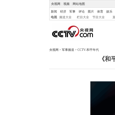
央视网
|
视频
|
网站地图
新闻
经济
军事
评论
图片
体育
娱乐
电视
频道大全
栏目大全
节目大全
央视网
>
军事频道
>
CCTV-和平年代
《和平