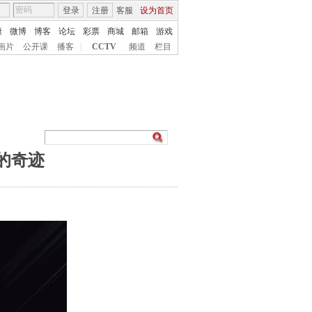
登录
注册
客服
设为首页
康
微博
博客
论坛
彩票
商城
邮箱
游戏
画片
公开课
播客
|
CCTV
频道
栏目
爱的奇迹