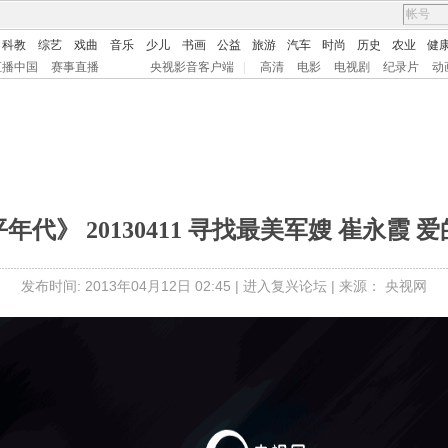
科教
综艺
戏曲
音乐
少儿
书画
公益
旅游
汽车
时尚
历史
农业
健
直播中国
赛事直播
央视影音客户端
|
高清
电影
电视剧
纪录片
动
年代》 20130411 寻找最美军嫂 崔永霞 
发布时间: 2013年04月12日 02:45 |
进入复兴论坛
| 来源： 央视网