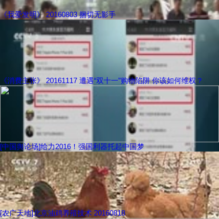
《我爱发明》 20160803 捆切无影手
《消费主张》 20161117 遭遇“双十一”购物陷阱 你该如何维权？
[中国舆论场]给力2016！强国利器托起中国梦
[农广天地]北京油鸡养殖技术 20160818