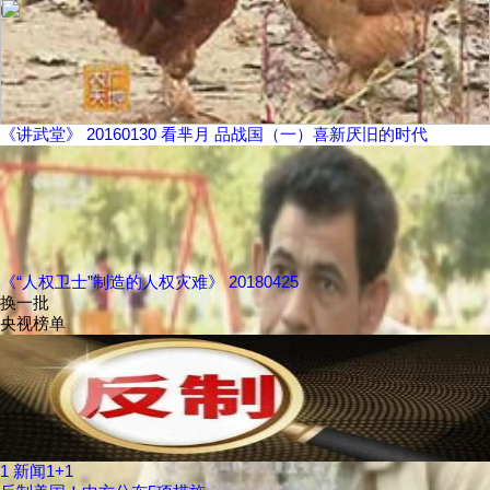
《讲武堂》 20160130 看芈月 品战国（一）喜新厌旧的时代
《“人权卫士”制造的人权灾难》 20180425
换一批
央视榜单
1
新闻1+1