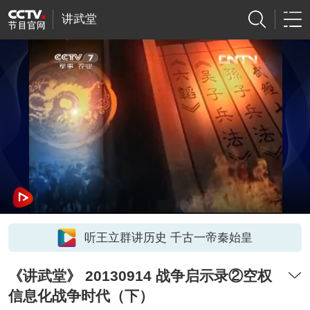
讲武堂
听王立群讲历史 千古一帝秦始皇
《讲武堂》 20130914 战争启示录②空权
信息化战争时代（下）