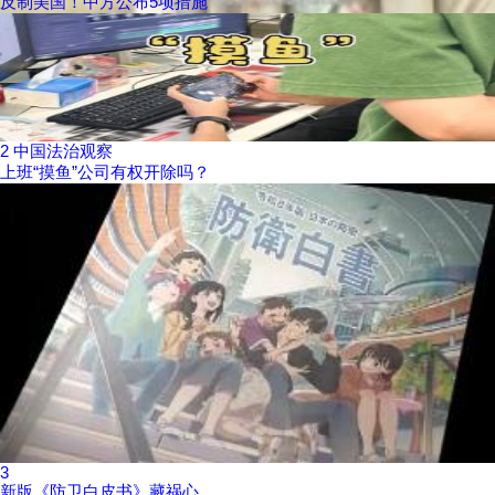
反制美国！中方公布5项措施
2
中国法治观察
上班“摸鱼”公司有权开除吗？
3
新版《防卫白皮书》藏祸心