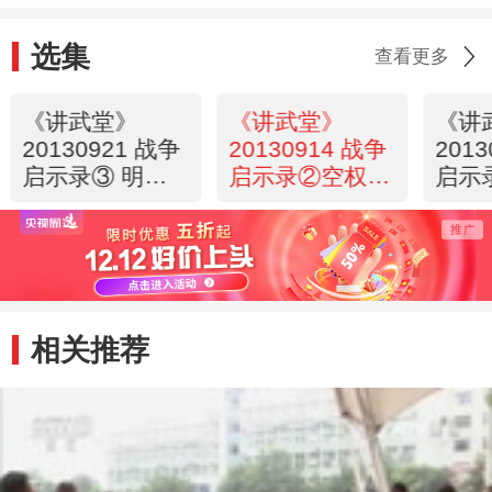
选集
查看更多
《讲武堂》
《讲武堂》
《讲
20130921 战争
20130914 战争
201
启示录③ 明天的
启示录②空权信
启示
战争
息化战争时代
息化
（下）
（上
相关推荐