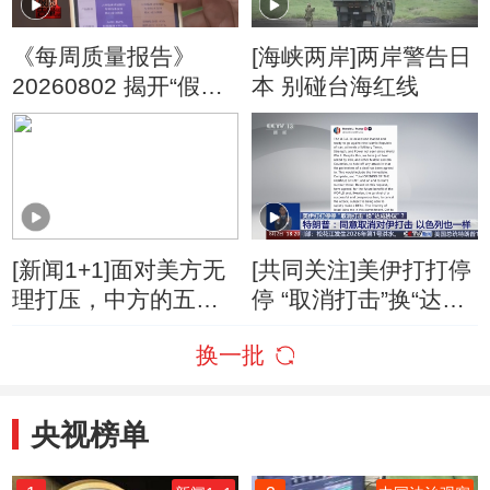
《每周质量报告》
[海峡两岸]两岸警告日
20260802 揭开“假洋
本 别碰台海红线
牌”的真面目
[新闻1+1]面对美方无
[共同关注]美伊打打停
理打压，中方的五项
停 “取消打击”换“达成
反制！
协议”？特朗普：同意
换一批
取消对伊打击 以色列
也一样
央视榜单