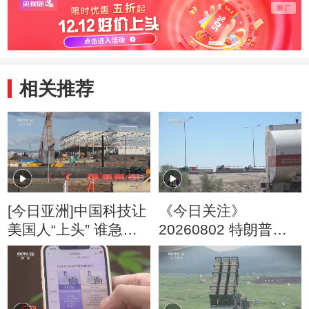
相关推荐
[今日亚洲]中国科技让
《今日关注》
美国人“上头” 谁急
20260802 特朗普叫
了？
停“最大规模”打击 伊
朗称摧毁美军F-35战
机