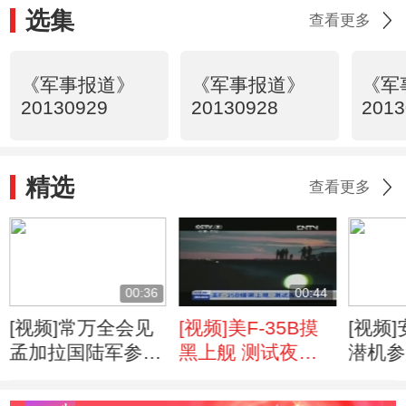
选集
查看更多
《军事报道》
《军事报道》
《军
20130929
20130928
2013
精选
查看更多
00:36
00:44
[视频]常万全会见
[视频]美F-35B摸
[视频
孟加拉国陆军参谋
黑上舰 测试夜间
潜机参
长
战斗力