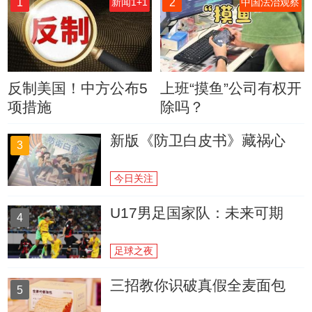
1
2
新闻1+1
中国法治观察
反制美国！中方公布5
上班“摸鱼”公司有权开
项措施
除吗？
新版《防卫白皮书》藏祸心
3
今日关注
U17男足国家队：未来可期
4
足球之夜
三招教你识破真假全麦面包
5