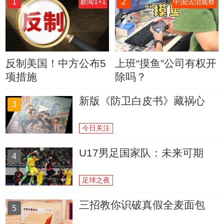
1
2
新闻1+1
中国法治观察
反制美国！中方公布5
上班“摸鱼”公司有权开
项措施
除吗？
新版《防卫白皮书》藏祸心
3
今日关注
U17男足国家队：未来可期
4
足球之夜
三招教你识破真假全麦面包
5