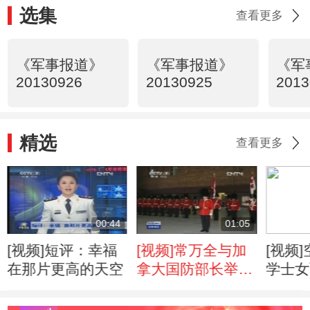
选集
查看更多
《军事报道》
《军事报道》
《军
20130926
20130925
2013
精选
查看更多
00:44
01:05
[视频]短评：幸福
[视频]常万全与加
[视频
在那片更高的天空
拿大国防部长举行
学士女
会谈
战斗机