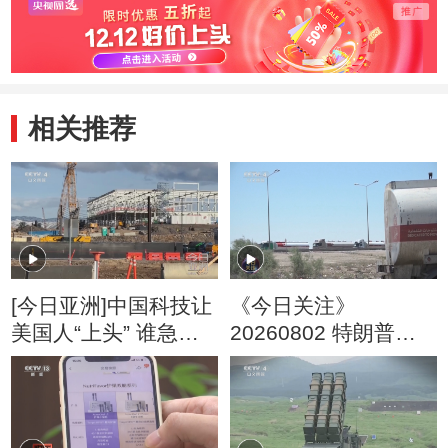
相关推荐
[今日亚洲]中国科技让
《今日关注》
美国人“上头” 谁急
20260802 特朗普叫
了？
停“最大规模”打击 伊
朗称摧毁美军F-35战
机