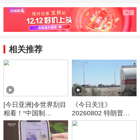
相关推荐
[今日亚洲]令世界刮目
《今日关注》
相看！“中国制
20260802 特朗普叫
造”变“酷”了
停“最大规模”打击 伊
朗称摧毁美军F-35战
机