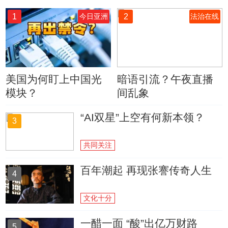
1
2
今日亚洲
法治在线
美国为何盯上中国光
暗语引流？午夜直播
模块？
间乱象
“AI双星”上空有何新本领？
3
共同关注
百年潮起 再现张謇传奇人生
4
文化十分
一醋一面 “酸”出亿万财路
5