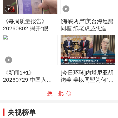
《每周质量报告》
[海峡两岸]美台海巡船
20260802 揭开“假洋
同框 纸老虎还想逞
牌”的真面目
威？
《新闻1+1》
[今日环球]内塔尼亚胡
20260729 中国入境
访美 美以同盟为何“貌
游，为何爆发式增
合神离”？
换一批
长？
央视榜单