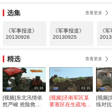
选集
查看更多
《军事报道》
《军事报道》
《军
20130926
20130925
2013
精选
查看更多
01:16
01:15
[视频]东北汛情依
[视频]济南军区某
[视频
然严峻 抢险救灾
要塞区在生疏地域
练对抗
有序展开
开展山地进攻演练
导弹集