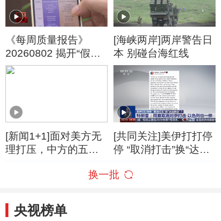
《每周质量报告》
[海峡两岸]两岸警告日
20260802 揭开“假洋
本 别碰台海红线
牌”的真面目
[新闻1+1]面对美方无
[共同关注]美伊打打停
理打压，中方的五项
停 “取消打击”换“达成
反制！
协议”？特朗普：同意
换一批
取消对伊打击 以色列
也一样
央视榜单