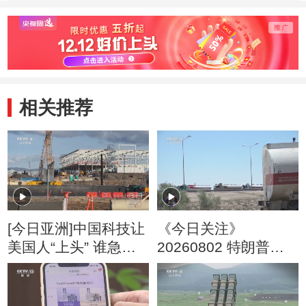
发“二级航天功勋
奖章”授予张晓光
王亚平“英雄航天
员”荣誉称号并颁
发“三级航天功勋
相关推荐
奖章”的决定
[今日亚洲]中国科技让
《今日关注》
美国人“上头” 谁急
20260802 特朗普叫
了？
停“最大规模”打击 伊
朗称摧毁美军F-35战
机