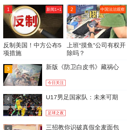
1
2
新闻1+1
中国法治观察
反制美国！中方公布5
上班“摸鱼”公司有权开
项措施
除吗？
新版《防卫白皮书》藏祸心
3
今日关注
U17男足国家队：未来可期
4
足球之夜
三招教你识破真假全麦面包
5