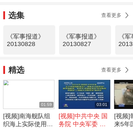
光 王亚平“英雄航天员”荣誉称号并颁
发“三级航天功勋奖章”的决定
选集
查看更多
《军事报道》
《军事报道》
《军
20130828
20130827
2013
精选
查看更多
01:59
03:01
[视频]南海舰队组
[视频]中共中央 国
[视频
织海上实际使用武
务院 中央军委 关
来5年
器演练
于给聂海胜颁