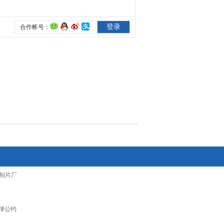
制片厂
律公约