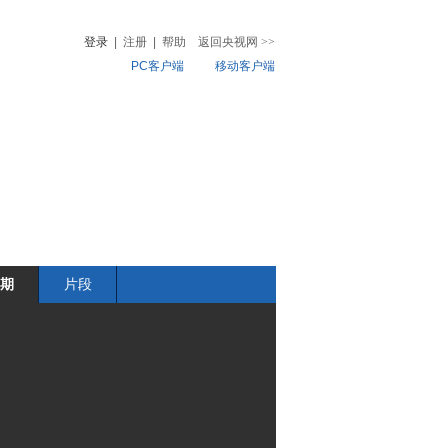
登录
|
注册
|
帮助
返回央视网
>>
PC客户端
移动客户端
音
热榜
微视频
儿
音乐
体育赛事
农业农村
期
片段