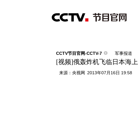
首页
直播
节目单
综合
新闻
财经
综艺
中文国际
体
CCTV节目官网-CCTV-7
军事报道
[视频]俄轰炸机飞临日本海
来源：
央视网
2013年07月16日 19:58