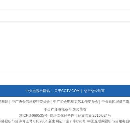
中央电视台网站
|
关于CCTV.COM
|
总台总经理室
电视网
|
中广协会信息资料委员会
|
中广协会电视文艺工作委员会
|
中央新闻纪录电影
中央广播电视总台 版权所有
京ICP证060535号
网络文化经营许可证文网文[2010]024号
播视听节目许可证号 0102004 新出网证（京）字098号
中国互联网视听节目服务自