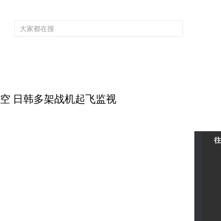
频道大全
栏目大全
片库
4K专区
听
育
电影
国防军事
电视剧
纪录
科教
戏曲
社会与法
少
上空 日韩多架战机起飞监视
往