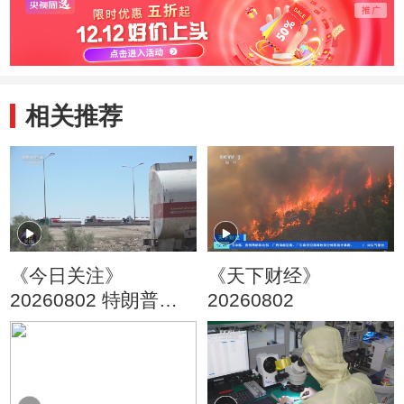
相关推荐
《今日关注》
《天下财经》
20260802 特朗普叫
20260802
停“最大规模”打击 伊
朗称摧毁美军F-35战
机