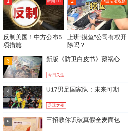
1
2
新闻1+1
中国法治观察
反制美国！中方公布5
上班“摸鱼”公司有权开
项措施
除吗？
新版《防卫白皮书》藏祸心
3
今日关注
U17男足国家队：未来可期
4
足球之夜
三招教你识破真假全麦面包
5