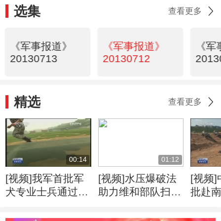
选集
查看更多
《军事报道》
《军事报道》
《军
20130713
20130712
2013
精选
查看更多
00:14
01:12
[视频]我军首批军
[视频]水压爆破法
[视频
犬专业士兵通过国
助力维和部队扫雷
批赴
家职业技能认证
作业
队开