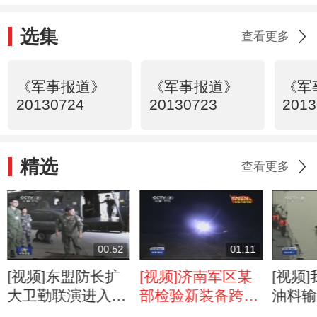
选集
查看更多
《军事报道》
《军事报道》
《军
20130724
20130723
2013
精选
查看更多
00:52
01:11
[视频]东盟防长扩
[视频]济南军区某
[视频
大卫勤联演进入桌
部检验新装备跨昼
油料输
面推演阶段
夜实战能力
岸三位