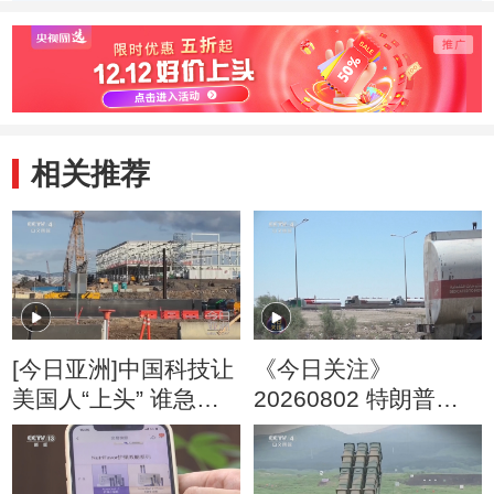
相关推荐
[今日亚洲]中国科技让
《今日关注》
美国人“上头” 谁急
20260802 特朗普叫
了？
停“最大规模”打击 伊
朗称摧毁美军F-35战
机