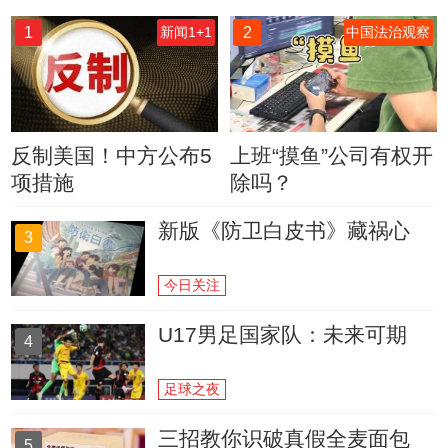
1
2
新闻1+1
中国法治观察
反制美国！中方公布5
上班“摸鱼”公司有权开
项措施
除吗？
新版《防卫白皮书》藏祸心
3
今日关注
U17男足国家队：未来可期
4
足球之夜
三招教你识破真假全麦面包
5