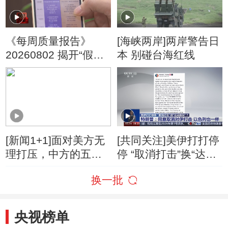
《每周质量报告》
[海峡两岸]两岸警告日
20260802 揭开“假洋
本 别碰台海红线
牌”的真面目
[新闻1+1]面对美方无
[共同关注]美伊打打停
理打压，中方的五项
停 “取消打击”换“达成
反制！
协议”？特朗普：同意
换一批
取消对伊打击 以色列
也一样
央视榜单