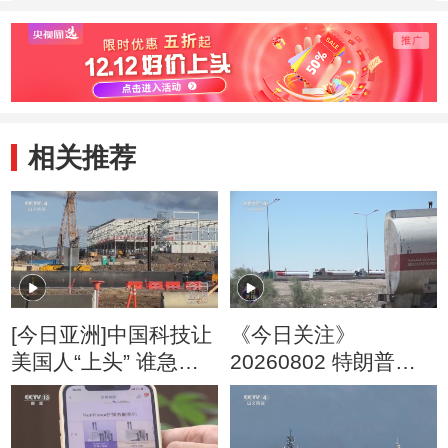
空飞行
相关推荐
[今日亚洲]中国科技让
《今日关注》
美国人“上头” 谁急
20260802 特朗普叫
了？
停“最大规模”打击 伊
朗称摧毁美军F-35战
机