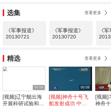
选集
查看更多
《军事报道》
《军事报道》
《军
20130721
20130720
2013
精选
查看更多
00:59
00:58
[视频]辽宁舰出海
[视频]神舟十号飞
[视频
开展科研试验和训
船发射成功 中国
神舟十
练
开启首次应用性太