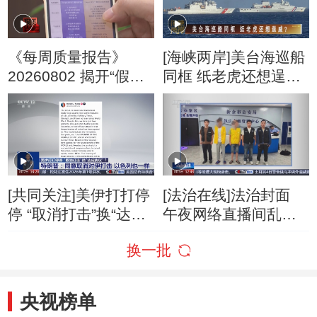
《每周质量报告》
[海峡两岸]美台海巡船
20260802 揭开“假洋
同框 纸老虎还想逞
牌”的真面目
威？
[共同关注]美伊打打停
[法治在线]法治封面
停 “取消打击”换“达成
午夜网络直播间乱象
协议”？特朗普：同意
调查
换一批
取消对伊打击 以色列
也一样
央视榜单