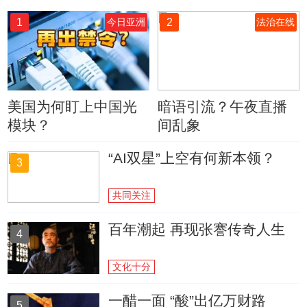
1
2
今日亚洲
法治在线
美国为何盯上中国光
暗语引流？午夜直播
模块？
间乱象
“AI双星”上空有何新本领？
3
共同关注
百年潮起 再现张謇传奇人生
4
文化十分
一醋一面 “酸”出亿万财路
5