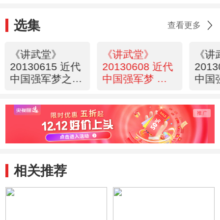
选集
查看更多
《讲武堂》
《讲武堂》
《讲
20130615 近代
20130608 近代
201
中国强军梦之三
中国强军梦 之
中国
民国的双重落伍
二 晚清的过失
一 
与错失
的“双
相关推荐