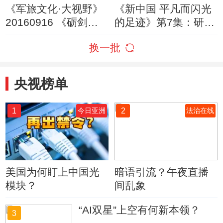
《军旅文化·大视野》
《新中国 平凡而闪光
20160916 《砺剑征
的足迹》第7集：研发
程》——看火箭军50
汉字信息处理系统技
换一批
年“穿越”之旅
术对中国未来发展具
有重要价值
央视榜单
1
2
今日亚洲
法治在线
美国为何盯上中国光
暗语引流？午夜直播
模块？
间乱象
“AI双星”上空有何新本领？
3