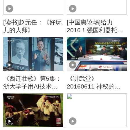
[读书]赵元任：《好玩
[中国舆论场]给力
儿的大师》
2016！强国利器托起
中国梦
《西迁壮歌》第5集：
《讲武堂》
浙大学子用AI技术让
20160611 神秘的特
竺可桢校长的形象鲜
种作战④现代战争大
活再现
显神威