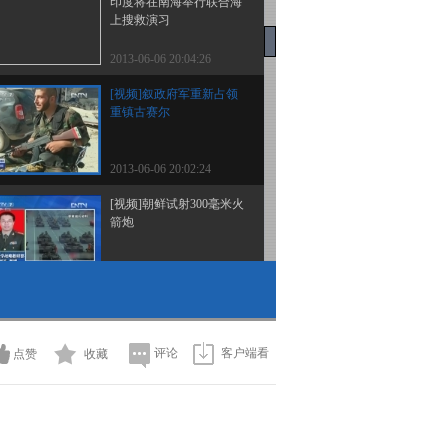
印度将在南海举行联合海
上搜救演习
2013-06-06 20:04:26
[视频]叙政府军重新占领
重镇古赛尔
2013-06-06 20:02:24
[视频]朝鲜试射300毫米火
箭炮
2013-06-06 20:02:24
[视频]河北军地联合推进
国防教育进校园
评论
客户端看
点赞
收藏
2013-06-06 19:59:15
[视频]第四军医大学西京
医院成功实施亚洲首例异