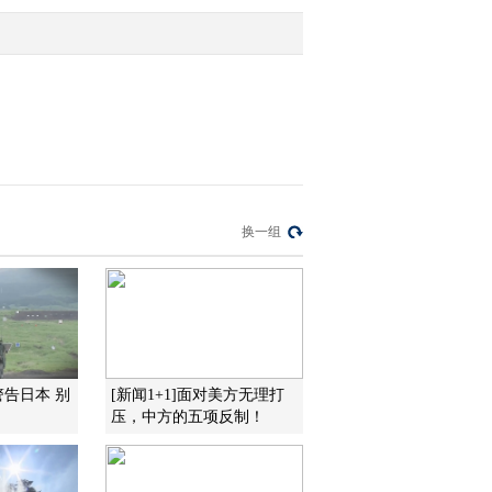
种器官移植手术
2013-06-06 19:59:14
[视频]武警广东总队举行
预防职务犯罪展览
2013-06-06 19:59:12
[视频]长春驻军官兵积极
换一组
为德惠火灾伤员献血
2013-06-06 19:56:13
[视频]新型节能环保灭蚊
灯落户“蚊虫王国”
警告日本 别
[新闻1+1]面对美方无理打
压，中方的五项反制！
2013-06-06 19:55:06
[视频]解放军第302医院爱
心帮扶老区