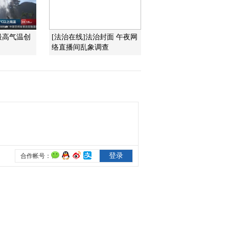
2013-06-06 19:55:05
最高气温创
[法治在线]法治封面 午夜网
[视频]中 哈 吉 俄 塔五国
络直播间乱象调查
举行边境裁军互检活动
2013-06-06 19:53:08
[视频]中国赴黎巴嫩维和
部队成功排除诡计雷
2013-06-06 19:53:07
[视频]朱德荣：办实事暖
兵心
2013-06-06 19:50:15
[视频]梦照苍穹