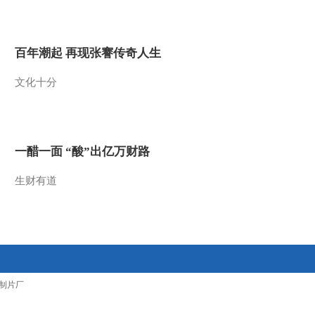
2013-06-05 22:43:15
[视频]侯树森会见法国客
百年潮起 再现张謇传奇人生
人
文化十分
2013-06-05 22:40:28
[视频]华南地区报废弹药
和危险品销毁工作全面展
开
一醋一面 “酸”出亿万财路
2013-06-05 21:51:18
生财有道
[视频]日本：自卫队对哑
弹实施爆破
2013-06-05 21:45:22
[视频]各部队开展“世界环
制片厂
境日”主题活动