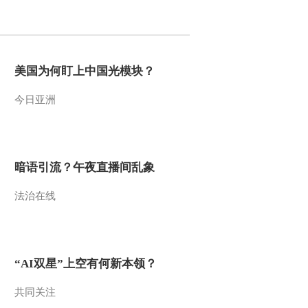
2013-06-06 19:48:12
[视频]中越第七次国防部
防务安全磋商在京举行
美国为何盯上中国光模块？
今日亚洲
2013-06-06 19:48:10
[视频]广州军区第41集团
军 险难课目夜间考核成
为常态化
暗语引流？午夜直播间乱象
2013-06-06 19:48:08
法治在线
[视频]常万全会见越南国
防部副部长
2013-06-06 19:44:28
“AI双星”上空有何新本领？
[视频]范长龙会见韩军参
联会主席郑承兆
共同关注