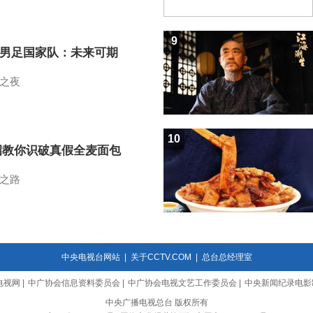
9
7男足国家队：未来可期
之夜
10
招教你识破真假全麦面包
之路
中央电视台网站
|
关于CCTV.COM
|
总台总经理室
电视网
|
中广协会信息资料委员会
|
中广协会电视文艺工作委员会
|
中央新闻纪录电影
中央广播电视总台 版权所有