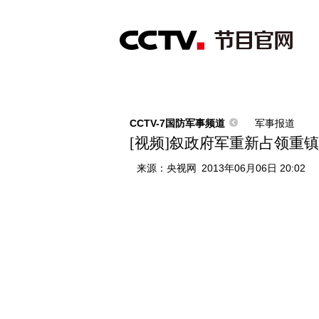
首页
直播
节目单
综合
新闻
财经
综艺
中文国际
体
CCTV-7国防军事频道
军事报道
[视频]叙政府军重新占领重
来源：
央视网
2013年06月06日 20:02