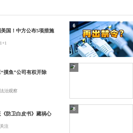
6
制美国！中方公布5项措施
1+1
7
班“摸鱼”公司有权开除
？
法治观察
8
版《防卫白皮书》藏祸心
关注