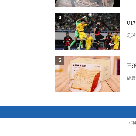
4
U1
足球
5
三
健康
中国