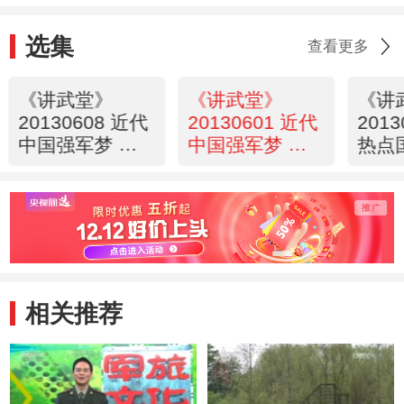
选集
查看更多
《讲武堂》
《讲武堂》
《讲
20130608 近代
20130601 近代
201
中国强军梦 之
中国强军梦 之
热点
二 晚清的过失
一 明清两朝
力扫
与错失
的“双误”
美国
白头
相关推荐