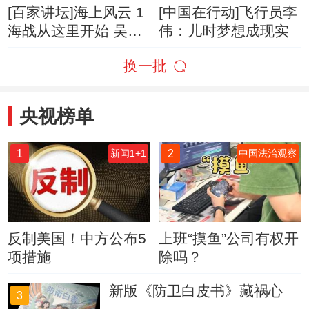
[百家讲坛]海上风云 1
[中国在行动]飞行员李
海战从这里开始 吴齐
伟：儿时梦想成现实
黄海之战的历史意义
换一批
央视榜单
1
2
新闻1+1
中国法治观察
反制美国！中方公布5
上班“摸鱼”公司有权开
项措施
除吗？
新版《防卫白皮书》藏祸心
3