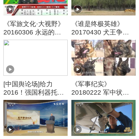
《军旅文化·大视野》
《谁是终极英雄》
20160306 永远的雷
20170430 犬王争霸
锋 永恒的精神
（下集）
[中国舆论场]给力
《军事纪实》
2016！强国利器托起
20180222 军中状元
中国梦
360——2018季 军犬
总动员⑤