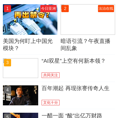
1
2
今日亚洲
法治在线
美国为何盯上中国光
暗语引流？午夜直播
模块？
间乱象
“AI双星”上空有何新本领？
3
共同关注
百年潮起 再现张謇传奇人生
4
文化十分
一醋一面 “酸”出亿万财路
5