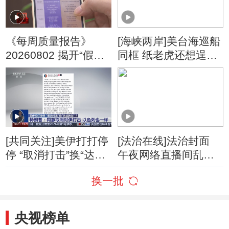
《每周质量报告》
[海峡两岸]美台海巡船
20260802 揭开“假洋
同框 纸老虎还想逞
牌”的真面目
威？
[共同关注]美伊打打停
[法治在线]法治封面
停 “取消打击”换“达成
午夜网络直播间乱象
协议”？特朗普：同意
调查
换一批
取消对伊打击 以色列
也一样
央视榜单