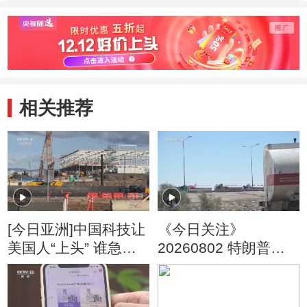
相关推荐
[今日亚洲]中国科技让
《今日关注》
美国人“上头” 谁急
20260802 特朗普叫
了？
停“最大规模”打击 伊
朗称摧毁美军F-35战
机