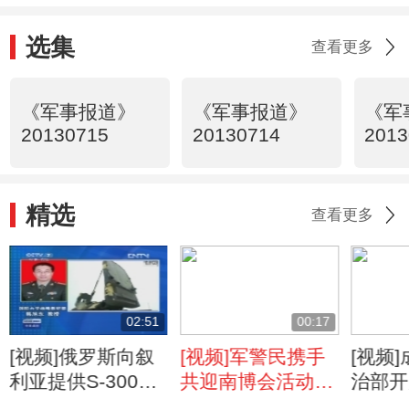
选集
查看更多
《军事报道》
《军事报道》
《军
20130715
20130714
2013
精选
查看更多
02:51
00:17
[视频]俄罗斯向叙
[视频]军警民携手
[视频
利亚提供S-300防
共迎南博会活动正
治部开
空系统
式启动
进灾区