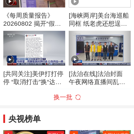
《每周质量报告》
[海峡两岸]美台海巡船
20260802 揭开“假洋
同框 纸老虎还想逞
牌”的真面目
威？
[共同关注]美伊打打停
[法治在线]法治封面
停 “取消打击”换“达成
午夜网络直播间乱象
协议”？特朗普：同意
调查
换一批
取消对伊打击 以色列
也一样
央视榜单