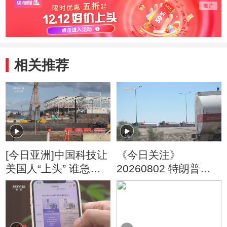
相关推荐
[今日亚洲]中国科技让
《今日关注》
美国人“上头” 谁急
20260802 特朗普叫
了？
停“最大规模”打击 伊
朗称摧毁美军F-35战
机