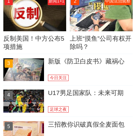
1
2
新闻1+1
中国法治观察
反制美国！中方公布5
上班“摸鱼”公司有权开
项措施
除吗？
新版《防卫白皮书》藏祸心
3
今日关注
U17男足国家队：未来可期
4
足球之夜
三招教你识破真假全麦面包
5