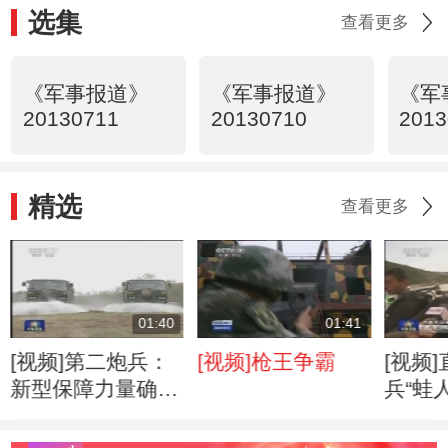
选集
查看更多
《军事报道》
《军事报道》
《军
20130711
20130710
2013
精选
查看更多
01:40
01:41
[视频]第二炮兵：
[视频]枪王争霸
[视频
新型保障力量确保
兵“蛙
导弹精准发射