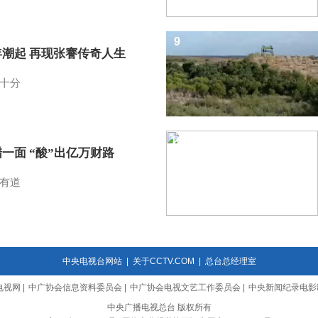
9
年潮起 再现张謇传奇人生
十分
10
一面 “酸”出亿万财路
有道
中央电视台网站
|
关于CCTV.COM
|
总台总经理室
电视网
|
中广协会信息资料委员会
|
中广协会电视文艺工作委员会
|
中央新闻纪录电影
中央广播电视总台 版权所有