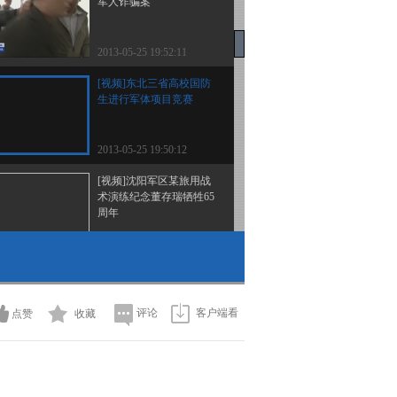
军人诈骗案
2013-05-25 19:52:11
[视频]东北三省高校国防
生进行军体项目竞赛
2013-05-25 19:50:12
[视频]沈阳军区某旅用战
术演练纪念董存瑞牺牲65
周年
2013-05-25 19:50:11
[视频]北京军区总医院研
究成果纳入国际临床诊断
标准
评论
客户端看
点赞
收藏
2013-05-25 19:48:12
[视频]2013年度空军招飞
选定工作今天开始