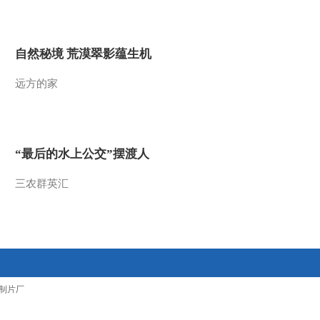
2013-05-24 19:56:06
[视频]国家民航局在上海
自然秘境 荒漠翠影蕴生机
组织航空应急演练
远方的家
2013-05-24 19:56:06
[视频]广州军区野战医疗
队锤炼夜间战场救护能力
“最后的水上公交”摆渡人
2013-05-24 19:55:08
三农群英汇
[视频]野生东北虎现身珲
春保护区
2013-05-24 19:55:07
[视频]《左权将军》铜像
制片厂
捐赠仪式在京举行