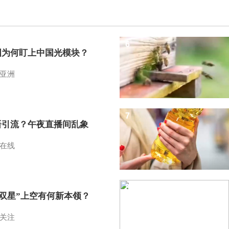
6
国为何盯上中国光模块？
亚洲
7
语引流？午夜直播间乱象
在线
8
I双星”上空有何新本领？
关注