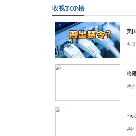
收视TOP榜
1
美
今日
2
暗
法治
3
“A
共同