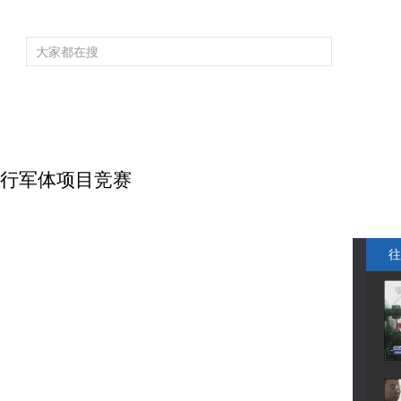
频道大全
栏目大全
片库
4K专区
听
育
电影
国防军事
电视剧
纪录
科教
戏曲
社会与法
少
进行军体项目竞赛
往