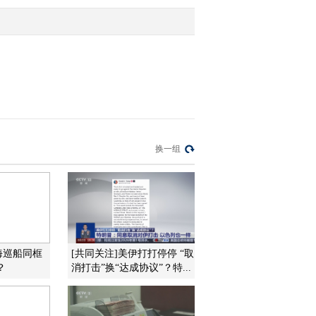
2013-05-25 19:48:12
[视频]四川芦山：部队官
兵帮助灾区群众抢种秧苗
2013-05-25 19:48:09
[视频]武警官兵地空协同
换一组
开展森林防灭火演练
2013-05-25 19:47:14
[视频]王增辉的“金牌教
头”梦
海巡船同框
[共同关注]美伊打打停停 “取
？
消打击”换“达成协议”？特...
2013-05-25 19:47:09
[视频]兰州军区：探索夜
间渡河保障新训法