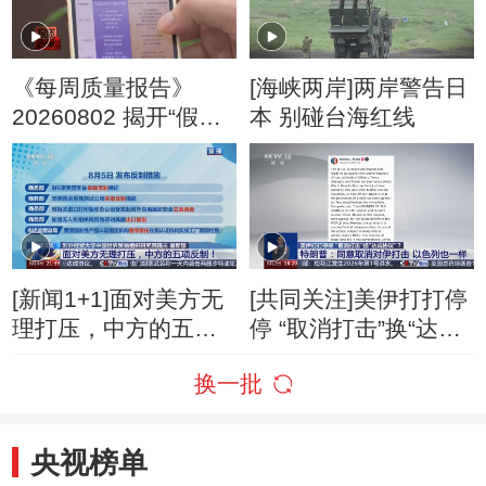
《每周质量报告》
[海峡两岸]两岸警告日
20260802 揭开“假洋
本 别碰台海红线
牌”的真面目
[新闻1+1]面对美方无
[共同关注]美伊打打停
理打压，中方的五项
停 “取消打击”换“达成
反制！
协议”？特朗普：同意
换一批
取消对伊打击 以色列
也一样
央视榜单