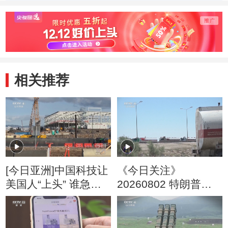
相关推荐
[今日亚洲]中国科技让
《今日关注》
美国人“上头” 谁急
20260802 特朗普叫
了？
停“最大规模”打击 伊
朗称摧毁美军F-35战
机