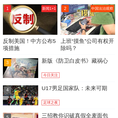
1
2
新闻1+1
中国法治观察
反制美国！中方公布5
上班“摸鱼”公司有权开
项措施
除吗？
新版《防卫白皮书》藏祸心
3
今日关注
U17男足国家队：未来可期
4
足球之夜
三招教你识破真假全麦面包
5