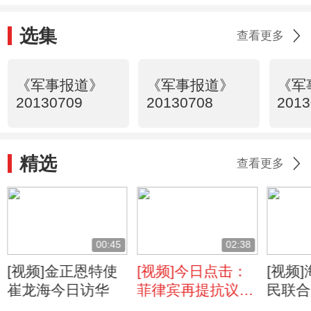
选集
查看更多
《军事报道》
《军事报道》
《军
20130709
20130708
2013
精选
查看更多
00:45
02:38
[视频]金正恩特使
[视频]今日点击：
[视频
崔龙海今日访华
菲律宾再提抗议
民联合
拨款18亿打造海军
急救援