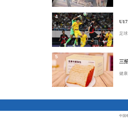
4
U1
足球
5
三
健康
中国