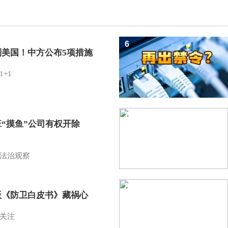
6
制美国！中方公布5项措施
1+1
7
班“摸鱼”公司有权开除
？
法治观察
8
版《防卫白皮书》藏祸心
关注