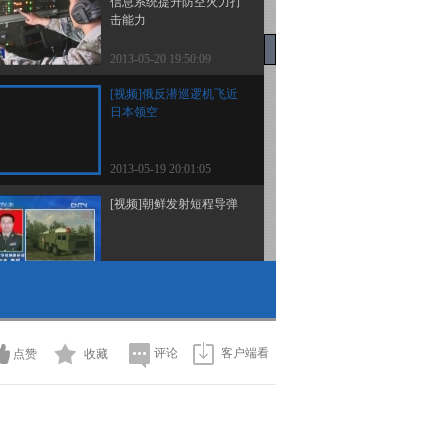
信息系统提升防空火力打
击能力
2013-05-20 19:50:09
[视频]俄反潜巡逻机飞近
日本领空
2013-05-19 20:01:05
[视频]朝鲜发射短程导弹
2013-05-19 20:01:03
[视频]韩在西海部署“长
钉”导弹应对朝鲜海岸炮
评论
客户端看
点赞
收藏
2013-05-19 19:58:11
[视频]第十四批护航编队
采用多种方式对商船实施