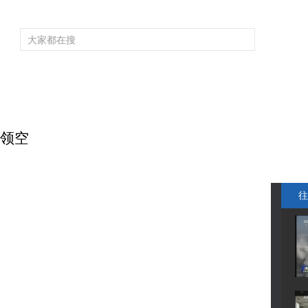
频道大全
栏目大全
片库
4K专区
听
育
电影
国防军事
电视剧
纪录
科教
戏曲
社会与法
少
本领空
往