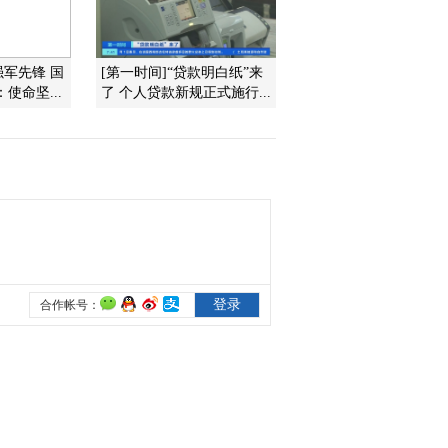
2013-05-19 19:49:08
强军先锋 国
[第一时间]“贷款明白纸”来
[视频]新疆军区驻高寒地
使命坚...
了 个人贷款新规正式施行...
区哨所换防工作展开
2013-05-19 19:49:06
[视频]全军狙击手考核结
束
2013-05-19 19:47:09
[视频]飞行员的“金头
盔”梦
2013-05-19 19:44:09
[视频]第二炮兵瘦身指挥
平台实现高效多波次突击