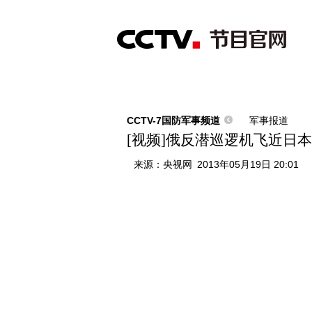
首页
直播
节目单
综合
新闻
财经
综艺
中文国际
体
CCTV-7国防军事频道
军事报道
[视频]俄反潜巡逻机飞近日
来源：
央视网
2013年05月19日 20:01