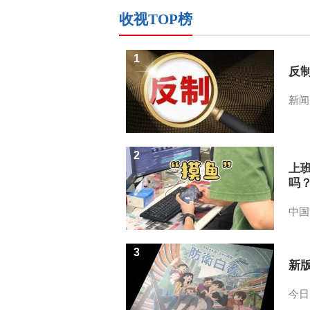
收视TOP榜
1
反
新闻
2
上
吗
中国
3
新
今日