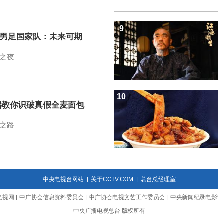
9
7男足国家队：未来可期
之夜
10
招教你识破真假全麦面包
之路
中央电视台网站
|
关于CCTV.COM
|
总台总经理室
电视网
|
中广协会信息资料委员会
|
中广协会电视文艺工作委员会
|
中央新闻纪录电影
中央广播电视总台 版权所有