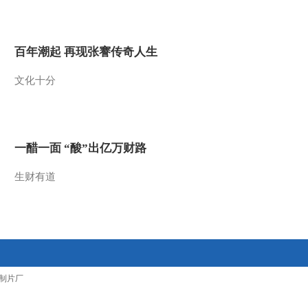
2013-05-18 19:56:28
[视频]今日点击：41国在
百年潮起 再现张謇传奇人生
海湾举行联合反水雷军演
文化十分
2013-05-18 19:55:16
[视频]“最美乡村医生”周
月华圆了双脚行医梦
一醋一面 “酸”出亿万财路
2013-05-18 19:50:11
生财有道
[视频]南方多地遭遇暴雨
袭击 数百官兵紧急救援
2013-05-18 19:50:10
[视频]芦山救援部队官兵
制片厂
帮助灾区群众开展过渡安
置