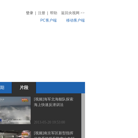
紧急驰援
登录
|
注册
|
帮助
返回央视网
>>
PC客户端
移动客户端
2013-05-20 19:56:08
[视频]特战兵勾喜锋的特
音
热榜
战精英梦
微视频
儿
音乐
体育赛事
农业农村
2013-05-20 19:55:26
[视频]导弹车上的“黑匣
子”
期
片段
2013-05-20 19:55:24
[视频]海军北海舰队探索
海上快速反潜训法
2013-05-20 19:53:00
[视频]南京军区新型指挥