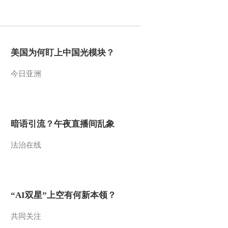
2013-05-19 19:44:08
[视频]空军歼十战机超密
集队形编队二次空中加油
美国为何盯上中国光模块？
一次对接成功
今日亚洲
2013-05-19 19:42:18
[视频]韩媒：朝鲜开仓发
放军粮
暗语引流？午夜直播间乱象
2013-05-18 19:58:08
法治在线
[视频]俄太平洋舰队近十
年来首进地中海
2013-05-18 19:56:28
“AI双星”上空有何新本领？
[视频]日执政党公布防卫
大纲建议草案
共同关注