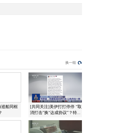
安全护送
2013-05-19 19:55:02
[视频]“智能车辆关键技术
研究”项目通过鉴定
2013-05-19 19:55:02
[视频]四川芦山：电站水
换一组
渠被埋 官兵紧急抢修
2013-05-19 19:55:01
[视频]山东青岛：2013年
兵役登记开始 大学生抓
紧报名
海巡船同框
[共同关注]美伊打打停停 “取
？
消打击”换“达成协议”？特...
2013-05-19 19:53:07
[视频]黑龙江省军区船艇
部队赴千里界江值勤