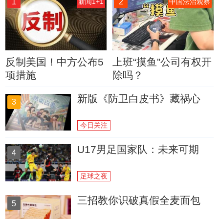
1
2
新闻1+1
中国法治观察
反制美国！中方公布5
上班“摸鱼”公司有权开
项措施
除吗？
新版《防卫白皮书》藏祸心
3
今日关注
U17男足国家队：未来可期
4
足球之夜
三招教你识破真假全麦面包
5