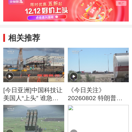
谈时的讲话》的通
知
相关推荐
[今日亚洲]中国科技让
《今日关注》
美国人“上头” 谁急
20260802 特朗普叫
了？
停“最大规模”打击 伊
朗称摧毁美军F-35战
机