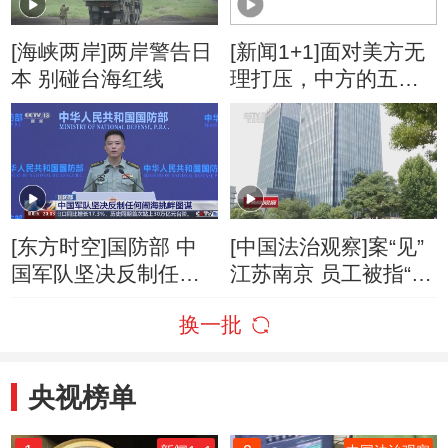
[海峡两岸]两岸警告日
[新闻1+1]面对美方无
本 别碰台海红线
理打压，中方的五项
反制！
[东方时空]国防部 中
[中国法治观察]案“见”
国军队坚决反制任何
江苏南京 员工被指“摸
闹海挑衅图谋
鱼”遭辞退 为何公司需
换一批
赔偿？
央视榜单