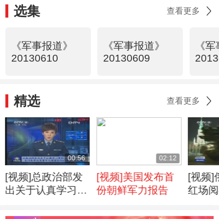
选集
查看更多
《军事报道》
《军事报道》
《军
20130610
20130609
2013
精选
查看更多
00:56
02:12
[视频]总政治部发
[视频]美国发布首
[视频
出关于认真学习贯
份朝鲜军力报告
红场阅
彻习主席《在同各
彩排
界优秀青年代表座