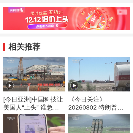
二
炸突击
相关推荐
[今日亚洲]中国科技让
《今日关注》
美国人“上头” 谁急
20260802 特朗普叫
了？
停“最大规模”打击 伊
朗称摧毁美军F-35战
机