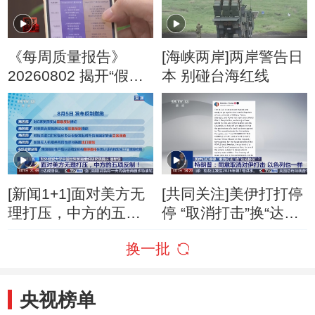
《每周质量报告》
[海峡两岸]两岸警告日
20260802 揭开“假洋
本 别碰台海红线
牌”的真面目
[新闻1+1]面对美方无
[共同关注]美伊打打停
理打压，中方的五项
停 “取消打击”换“达成
反制！
协议”？特朗普：同意
换一批
取消对伊打击 以色列
也一样
央视榜单