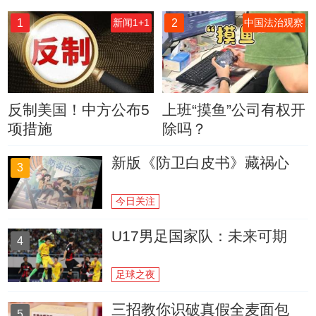
1
2
新闻1+1
中国法治观察
反制美国！中方公布5
上班“摸鱼”公司有权开
项措施
除吗？
新版《防卫白皮书》藏祸心
3
今日关注
U17男足国家队：未来可期
4
足球之夜
三招教你识破真假全麦面包
5