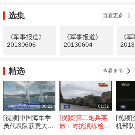
选集
查看更多
《军事报道》
《军事报道》
《军
20130606
20130604
2013
精选
查看更多
00:22
01:32
[视频]中国海军学
[视频]第二炮兵某
[视频
员代表队获意大利
旅：对抗演练检验
机部队
国际帆船赛总分第
部队快反能力
奔袭 