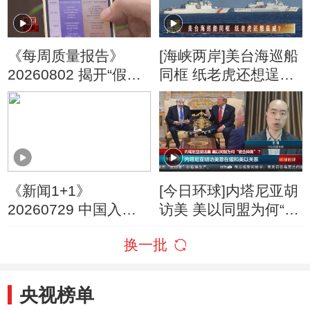
《每周质量报告》
[海峡两岸]美台海巡船
20260802 揭开“假洋
同框 纸老虎还想逞
牌”的真面目
威？
《新闻1+1》
[今日环球]内塔尼亚胡
20260729 中国入境
访美 美以同盟为何“貌
游，为何爆发式增
合神离”？
换一批
长？
央视榜单