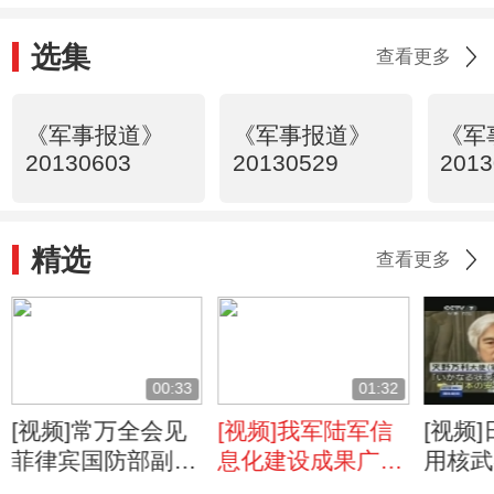
选集
查看更多
《军事报道》
《军事报道》
《军
20130603
20130529
2013
精选
查看更多
00:33
01:32
[视频]常万全会见
[视频]我军陆军信
[视频
菲律宾国防部副部
息化建设成果广泛
用核武
长
应用实战化训练