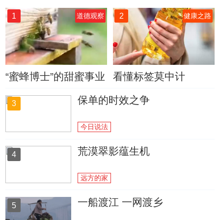
1
2
道德观察
健康之路
“蜜蜂博士”的甜蜜事业
看懂标签莫中计
保单的时效之争
3
今日说法
荒漠翠影蕴生机
4
远方的家
一船渡江 一网渡乡
5