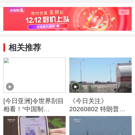
相关推荐
[今日亚洲]令世界刮目
《今日关注》
相看！“中国制
20260802 特朗普叫
造”变“酷”了
停“最大规模”打击 伊
朗称摧毁美军F-35战
机