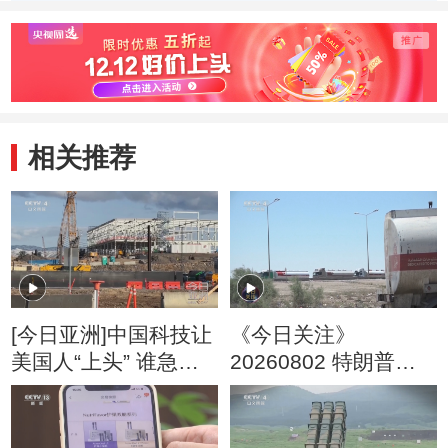
任务
相关推荐
[今日亚洲]中国科技让
《今日关注》
美国人“上头” 谁急
20260802 特朗普叫
了？
停“最大规模”打击 伊
朗称摧毁美军F-35战
机