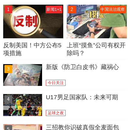
1
2
新闻1+1
中国法治观察
反制美国！中方公布5
上班“摸鱼”公司有权开
项措施
除吗？
新版《防卫白皮书》藏祸心
3
今日关注
U17男足国家队：未来可期
4
足球之夜
三招教你识破真假全麦面包
5