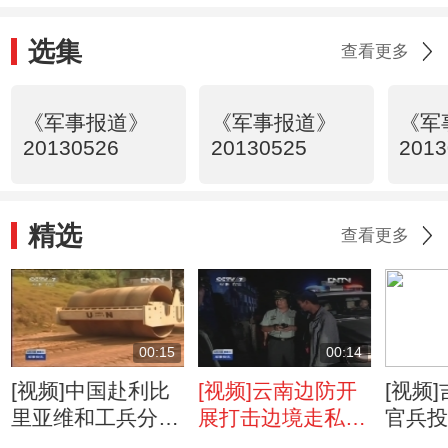
选集
查看更多
《军事报道》
《军事报道》
《军
20130526
20130525
2013
精选
查看更多
00:15
00:14
[视频]中国赴利比
[视频]云南边防开
[视频
里亚维和工兵分队
展打击边境走私专
官兵
完成旱季道路施工
项整治行动
生态