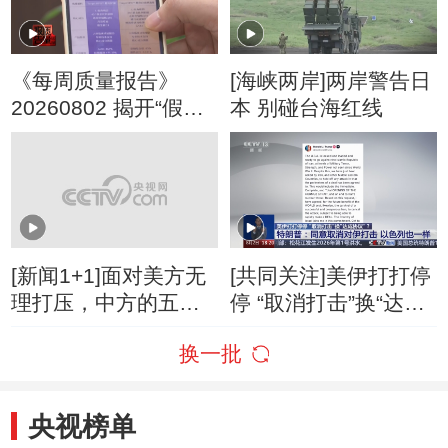
《每周质量报告》
[海峡两岸]两岸警告日
20260802 揭开“假洋
本 别碰台海红线
牌”的真面目
[新闻1+1]面对美方无
[共同关注]美伊打打停
理打压，中方的五项
停 “取消打击”换“达成
反制！
协议”？特朗普：同意
换一批
取消对伊打击 以色列
也一样
央视榜单