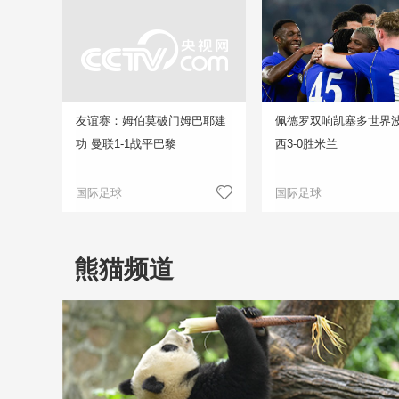
友谊赛：姆伯莫破门姆巴耶建
佩德罗双响凯塞多世界波
功 曼联1-1战平巴黎
西3-0胜米兰
国际足球
国际足球
熊猫频道