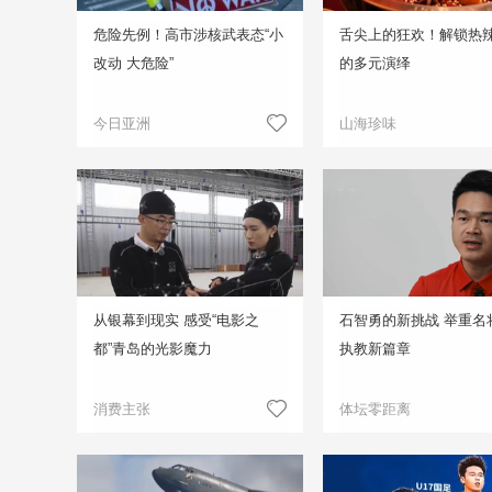
危险先例！高市涉核武表态“小
舌尖上的狂欢！解锁热
改动 大危险”
的多元演绎
今日亚洲
山海珍味
从银幕到现实 感受“电影之
石智勇的新挑战 举重名
都”青岛的光影魔力
执教新篇章
消费主张
体坛零距离