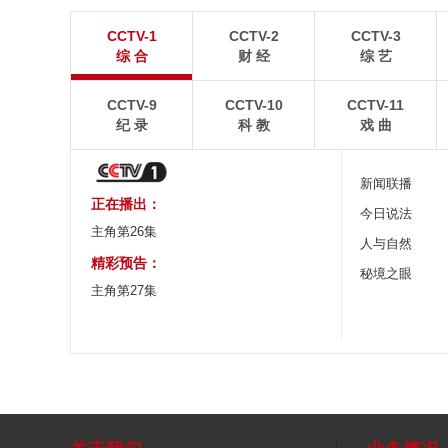
“大地指纹”奏响夏夜文旅乐章
青海大柴旦翡翠
CCTV-1
CCTV-2
CCTV-3
8月7日，贵州省毕节市大方县奢香古镇梯田音乐会在
青海海西蒙古族藏族自
综 合
财 经
综 艺
宛如“大地指纹”般的环形梯田上演。
游旺季。
CCTV-9
CCTV-10
CCTV-11
纪 录
科 教
戏 曲
新闻联播
正在播出：
今日说法
主角第26集
人与自然
精彩预告：
秘境之眼
主角第27集