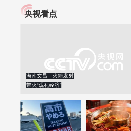
央视看点
小央视频
全民健康
央视网原创视频子品牌，
提高全民健康素养水
以更加贴近年轻人的视
助力“健康中国2030”
角，有趣、有料、有故事
略。央视网《全民健
的方式解读时代。
康》，向所有人分享
知识！
海南文昌：火箭发射
带火“观礼经济”