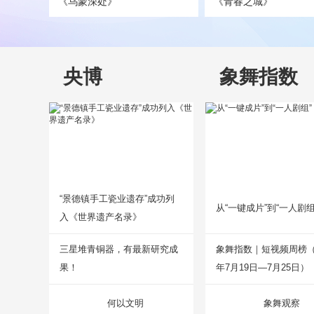
《乌蒙深处》
《青春之城》
央博
象舞指数
“景德镇手工瓷业遗存”成功列
从“一键成片”到“一人剧组
入《世界遗产名录》
三星堆青铜器，有最新研究成
象舞指数｜短视频周榜（2
果！
年7月19日—7月25日）
何以文明
象舞观察