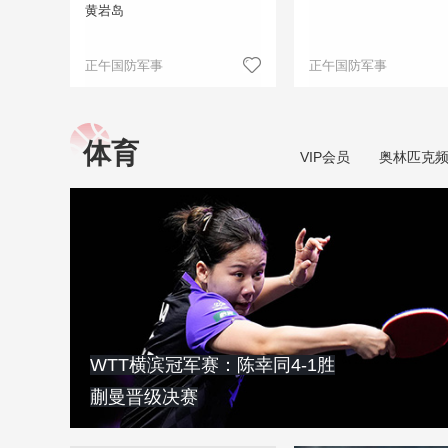
黄岩岛
正午国防军事
正午国防军事
体育
VIP会员
奥林匹克
WTT横滨冠军赛：陈幸同4-1胜
蒯曼晋级决赛