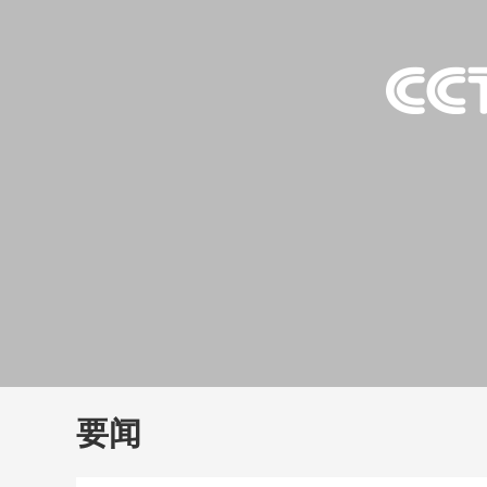
财经
教育
乡村振兴
生态环境
一带一路
大国智造
大国展会
大国保险
云顶对话
云
CCTV.节目官网
直播
节目单
栏目
片库
要闻