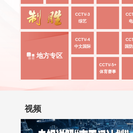
CCTV-3
CCT
综艺
电
CCTV-4
CCT
中文国际
国防
地方专区
CCTV-5+
体育赛事
视频