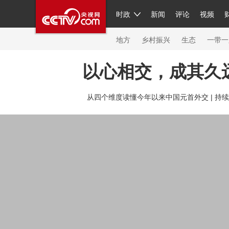
时政
新闻
评论
视频
人民领袖习近平
直播
繁体
片库
海外频道
栏目大全
联播+
iPanda
中国领
节目单
Engl
地方
乡村振兴
生态
一带一
以心相交，成其久
总台春晚
网络春晚
共产党员网
秧纪录
纪
从四个维度读懂今年以来中国元首外交 |
持续
新闻
国内
国际
评论
经济
军事
科技
人民领袖习近平
联播+
热解读
天天学习
习
视频
小央视频
小央直播
直播中国
熊猫频
现场
前线
比划
快看
蓝海中国
新兵请入
体育
直播
竞猜
2026年世界杯
2026年冬奥
VIP会员
CCTV奥林匹克频道
生活体育大会
体