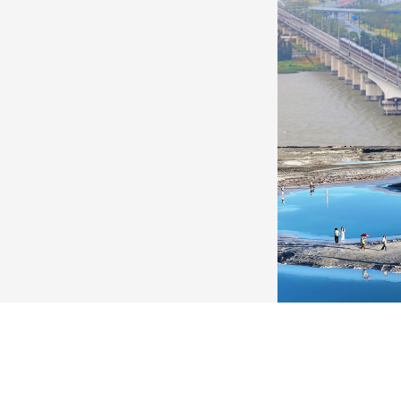
广西昭平: 高山秋茶采摘忙
杭台高铁温玉段
晨光洒在茶园，连绵起伏的茶山云雾缭绕，茶农采摘
杭台高铁温玉段途经台
秋茶，绘就一幅秀美的茶乡画卷。
约37公里，设计时速3