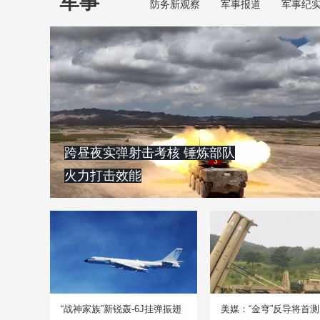
军事
防务新观察
军事报道
军事纪
跨昼夜实弹射击考核 锤炼部队
火力打击效能
“战神家族”新锐轰-6J挂弹振翅
美媒：“金穹”反导将首测