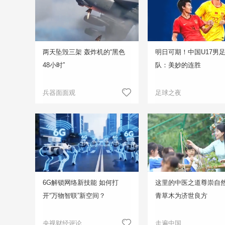
两天坠毁三架 轰炸机的“黑色
明日可期！中国U17男
48小时”
队：美妙的连胜
兵器面面观
足球之夜
6G解锁网络新技能 如何打
这里的中医之道尊崇自然
开“万物智联”新空间？
青草木为济世良方
央视财经评论
走遍中国