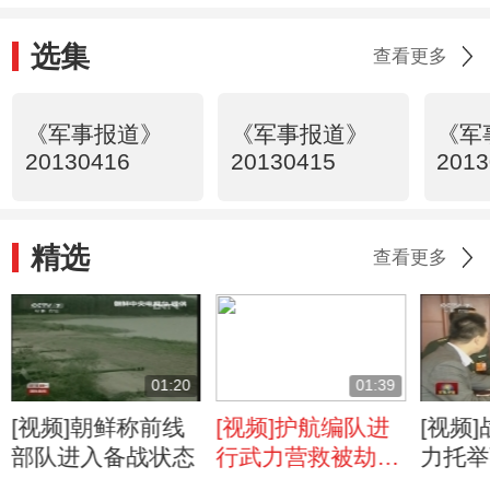
选集
查看更多
《军事报道》
《军事报道》
《军
20130416
20130415
2013
精选
查看更多
01:20
01:39
[视频]朝鲜称前线
[视频]护航编队进
[视频
部队进入备战状态
行武力营救被劫商
力托举
船演练