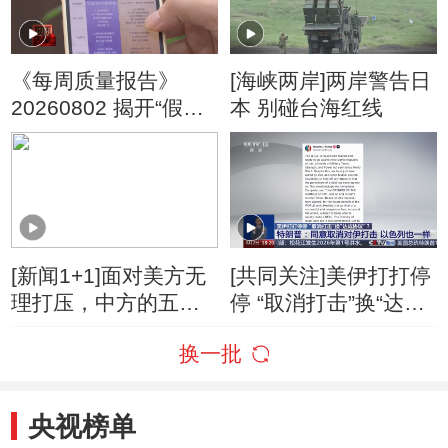
《每周质量报告》
[海峡两岸]两岸警告日
20260802 揭开“假洋
本 别碰台海红线
牌”的真面目
[新闻1+1]面对美方无
[共同关注]美伊打打停
理打压，中方的五项
停 “取消打击”换“达成
反制！
协议”？特朗普：同意
换一批
取消对伊打击 以色列
也一样
央视榜单