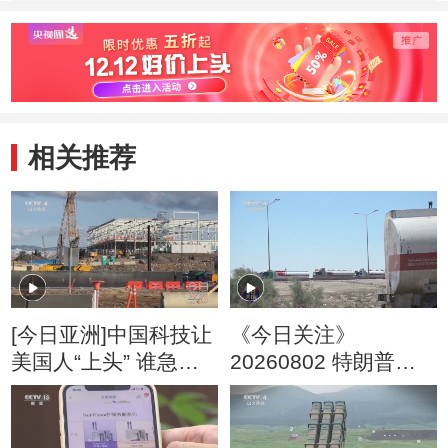
相关推荐
[今日亚洲]中国科技让
《今日关注》
美国人“上头” 谁急
20260802 特朗普叫
了？
停“最大规模”打击 伊
朗称摧毁美军F-35战
机