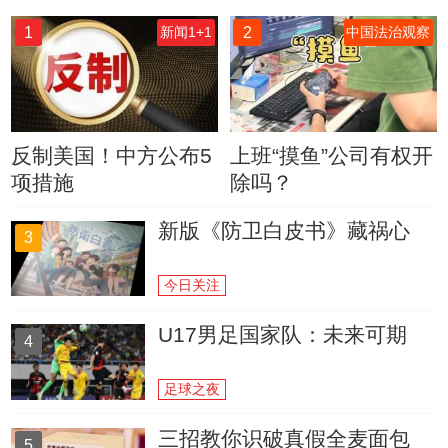
1
2
新闻1+1
中国法治观察
反制美国！中方公布5
上班“摸鱼”公司有权开
项措施
除吗？
新版《防卫白皮书》藏祸心
3
今日关注
U17男足国家队：未来可期
4
足球之夜
三招教你识破真假全麦面包
5