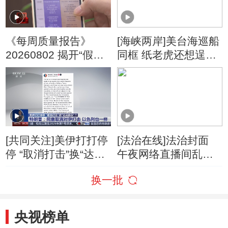
《每周质量报告》
[海峡两岸]美台海巡船
20260802 揭开“假洋
同框 纸老虎还想逞
牌”的真面目
威？
[共同关注]美伊打打停
[法治在线]法治封面
停 “取消打击”换“达成
午夜网络直播间乱象
协议”？特朗普：同意
调查
换一批
取消对伊打击 以色列
也一样
央视榜单