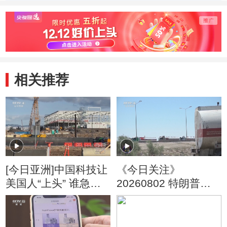
众
相关推荐
[今日亚洲]中国科技让
《今日关注》
美国人“上头” 谁急
20260802 特朗普叫
了？
停“最大规模”打击 伊
朗称摧毁美军F-35战
机