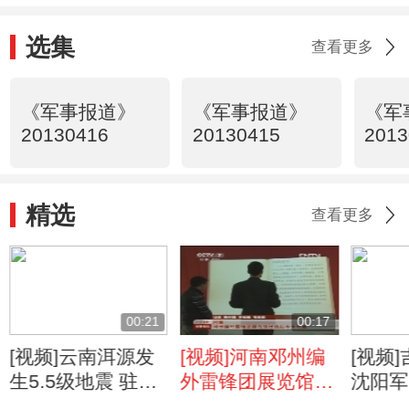
选集
查看更多
《军事报道》
《军事报道》
《军
20130416
20130415
2013
精选
查看更多
00:21
00:17
[视频]云南洱源发
[视频]河南邓州编
[视频
生5.5级地震 驻军
外雷锋团展览馆改
沈阳军
官兵紧急救援
造后今天开放
机成功