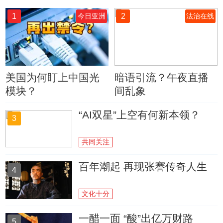
1
2
今日亚洲
法治在线
美国为何盯上中国光
暗语引流？午夜直播
模块？
间乱象
“AI双星”上空有何新本领？
3
共同关注
百年潮起 再现张謇传奇人生
4
文化十分
一醋一面 “酸”出亿万财路
5