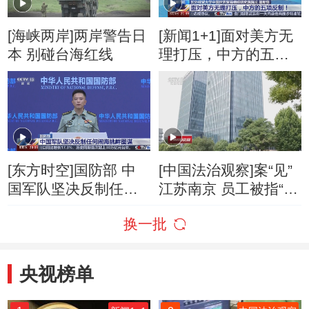
[海峡两岸]两岸警告日
[新闻1+1]面对美方无
本 别碰台海红线
理打压，中方的五项
反制！
[东方时空]国防部 中
[中国法治观察]案“见”
国军队坚决反制任何
江苏南京 员工被指“摸
闹海挑衅图谋
鱼”遭辞退 为何公司需
换一批
赔偿？
央视榜单