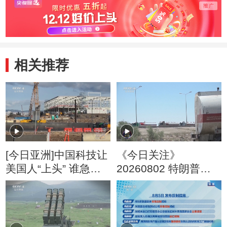
相关推荐
[今日亚洲]中国科技让
《今日关注》
美国人“上头” 谁急
20260802 特朗普叫
了？
停“最大规模”打击 伊
朗称摧毁美军F-35战
机