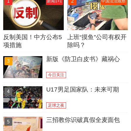
1
2
新闻1+1
中国法治观察
反制美国！中方公布5
上班“摸鱼”公司有权开
项措施
除吗？
新版《防卫白皮书》藏祸心
3
今日关注
U17男足国家队：未来可期
4
足球之夜
三招教你识破真假全麦面包
5